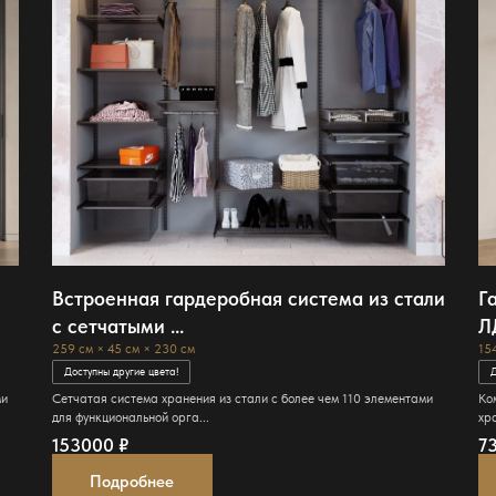
Встроенная гардеробная система из стали
Г
с сетчатыми ...
Л
259 см × 45 см × 230 см
15
Доступны другие цвета!
Д
ми
Сетчатая система хранения из стали с более чем 110 элементами
Ко
для функциональной орга...
хра
153000
₽
7
Подробнее