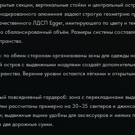
крытые секции, вертикальные стойки и центральный ост
анодированного алюминия задают строгую геометрию п
ачественного ЛДСП Egger, имитирующего по цвету и те
но сбалансированный объём. Размеры системы составля
транство.
: по обеим сторонам организованы зоны для одежды на
й остров с выдвижными модулями создаёт дополнитель
ранства. Верхние уровни остаются лёгкими и открыты
ый повседневный гардероб: зона с перекладинами выд
полки рассчитаны примерно на 30–35 свитеров и джинсо
и; выдвижные ящики удобны для аксессуаров и мелких п
 две дорожные сумки.