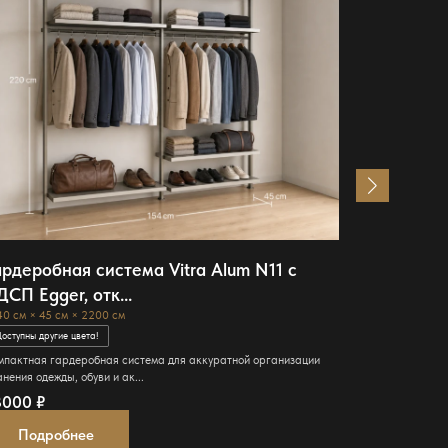
ардеробная система Vitra Alum N11 с
Зеркало 
ДСП Egger, отк...
1870 см × 450
Доступны други
40 см × 45 см × 2200 см
Открытая сист
оступны другие цвета!
зеркалом в узк
мпактная гардеробная система для аккуратной организации
68000
₽
нения одежды, обуви и ак...
3000
₽
Подро
Подробнее