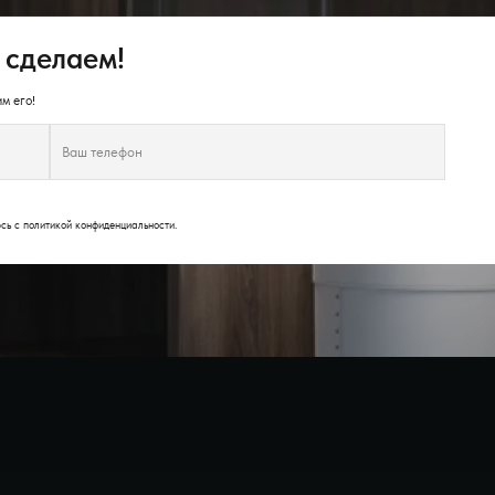
 сделаем!
м его!
юсь с
политикой конфиденциальности
.