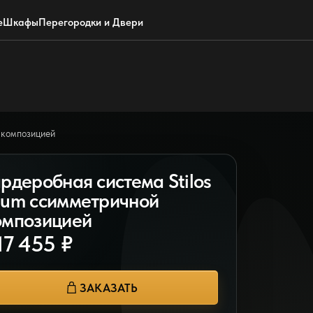
Обратный звонок
WhatsApp
Max
Почта
е
Шкафы
Перегородки и Двери
 композицией
ардеробная система Stilos
lum ссимметричной
омпозицией
17 455 ₽
ЗАКАЗАТЬ