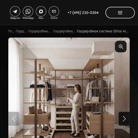
+7 (495) 220-0304
Telegram
WhatsApp
Max
Почта
Главная
›
Гардеробные
›
Гардеробные по помещению
›
Гардеробная для взрослых
›
Гардеробная система Stilos Alum ссимметричной композицией