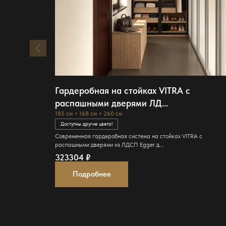
Гардеробная на стойках VITRA с
распашными дверями ЛД...
185 см × 168 см × 260 см
Доступны другие цвета!
Современная гардеробная система на стойках VITRA с
распашными дверями из ЛДСП Egger д...
323304
₽
Подробнее