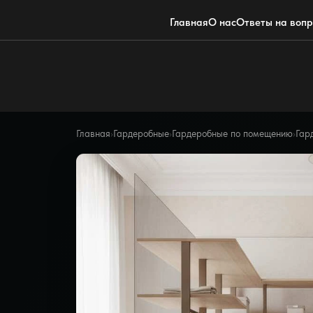
Главная
О нас
Ответы на воп
Главная
›
Гардеробные
›
Гардеробные по помещению
›
Гар