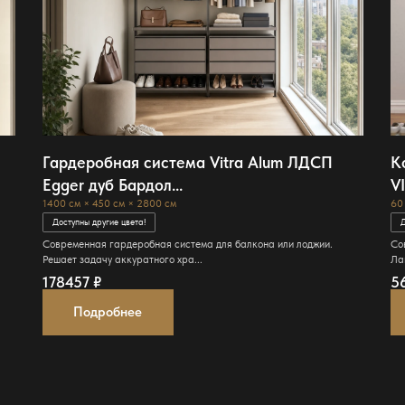
Гардеробная система Vitra Alum ЛДСП
К
Egger дуб Бардол...
V
1400 см × 450 см × 2800 см
60
Доступны другие цвета!
Д
Современная гардеробная система для балкона или лоджии.
Со
Решает задачу аккуратного хра...
Ла
178457
₽
5
Подробнее