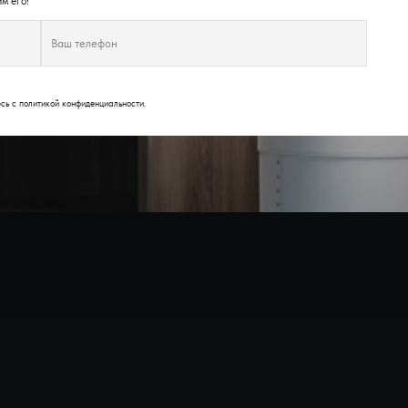
м его!
юсь с
политикой конфиденциальности
.