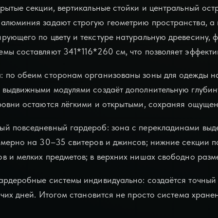
крытые секции, вертикальные стойки и центральный ост
алюминия задают строгую геометрию пространства, а 
рующего по цвету и текстуре натуральную древесину, 
мы составляют 341*116*260 см, что позволяет эффекти
 по обеим сторонам организованы зоны для одежды на
 выдвижными модулями создаёт дополнительную глубин
ровни остаются лёгкими и открытыми, сохраняя ощущени
й повседневный гардероб: зона с перекладинами выде
имерно на 30–35 свитеров и джинсов; нижние секции по
в и мелких предметов; в верхних нишах свободно разм
ардеробные системы индивидуально: создаётся точный 
очих дней. Итогом становится не просто система хране