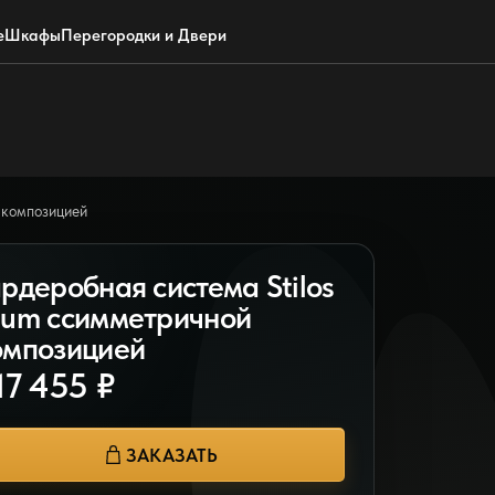
Обратный звонок
WhatsApp
Max
Почта
е
Шкафы
Перегородки и Двери
 композицией
ардеробная система Stilos
lum ссимметричной
омпозицией
17 455 ₽
ЗАКАЗАТЬ