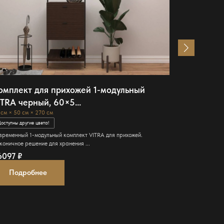
омплект для прихожей 1-модульный
Гардероб
ITRA черный, 60×5...
металлич
 см × 50 см × 270 см
2400 см × 800
оступны другие цвета!
Доступны други
временный 1-модульный комплект VITRA для прихожей.
Современная г
коничное решение для хранения ...
металлическими
6097
₽
252795
₽
Подробнее
Подро