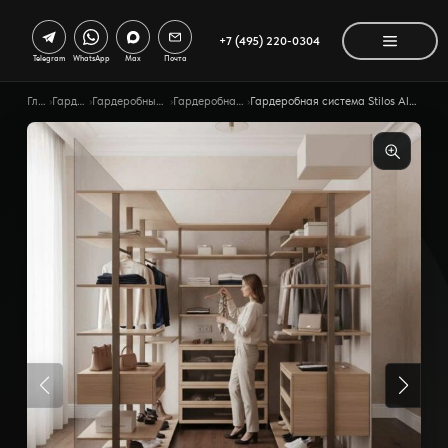
+7 (495) 220-0304
Telegram
WhatsApp
Max
Почта
Главная
›
Гардеробные
›
Гардеробные по помещению
›
Гардеробная для взрослых
›
Гардеробная система Stilos Alum ссимметричной композицией