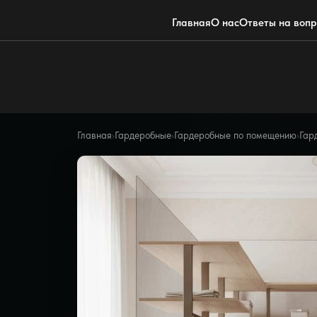
Главная
О нас
Ответы на воп
Главная
›
Гардеробные
›
Гардеробные по помещению
›
Гар