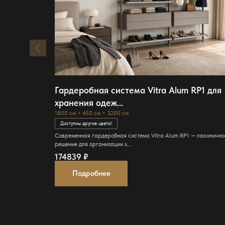
Гардеробная система Vitra Alum RP1 для
хранения одеж...
1800 см × 450 см × 3200 см
Доступны другие цвета!
Современная гардеробная система Vitra Alum RP1 — лаконично
решение для организации х...
174839
₽
Подробнее