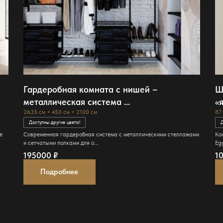
Гардеробная комната с нишей –
Ш
металлическая система ...
«я
2635 см × 450 см × 2100 см
87
Доступны другие цвета!
Д
е
Современная гардеробная система с металлическими стеллажами
Ко
и сетчатыми полками для о...
Egg
195000
₽
1
Подробнее