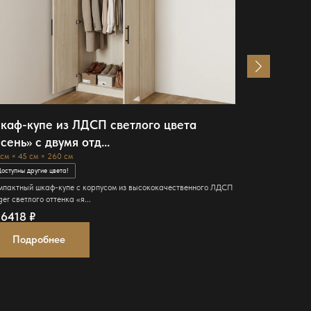
каф-купе из ЛДСП светлого цвета
Комплект
сень» с двумя отд...
прихоже
 см × 45 см × 260 см
130 см × 40 см
оступны другие цвета!
Доступны други
мпактный шкаф-купе с корпусом из высококачественного ЛДСП
Современный к
er светлого оттенка «я...
для прихожей. 
06418
₽
98324
₽
Подробнее
Подро