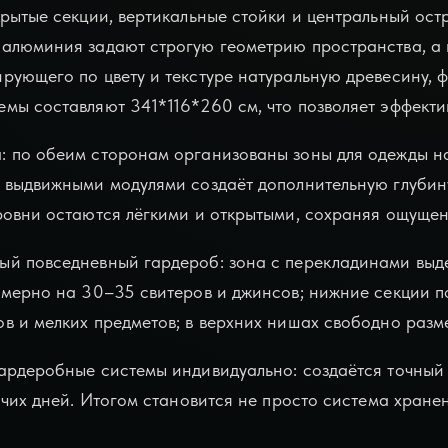
крытые секции, вертикальные стойки и центральный ост
алюминия задают строгую геометрию пространства, а 
рующего по цвету и текстуре натуральную древесину, 
мы составляют 341*116*260 см, что позволяет эффекти
 по обеим сторонам организованы зоны для одежды на
 выдвижными модулями создаёт дополнительную глубин
ровни остаются лёгкими и открытыми, сохраняя ощущени
й повседневный гардероб: зона с перекладинами выде
имерно на 30–35 свитеров и джинсов; нижние секции по
в и мелких предметов; в верхних нишах свободно разм
ардеробные системы индивидуально: создаётся точный 
очих дней. Итогом становится не просто система хране