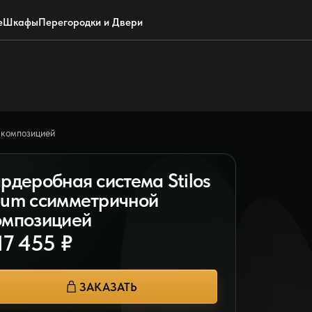
Обратный звонок
WhatsApp
Max
Почта
е
Шкафы
Перегородки и Двери
 композицией
ардеробная система Stilos
lum ссимметричной
омпозицией
17 455 ₽
ЗАКАЗАТЬ