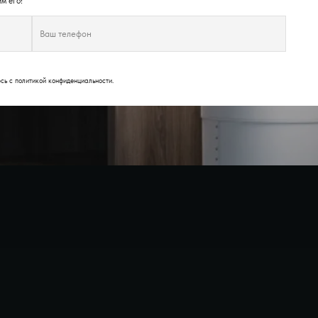
м его!
юсь с
политикой конфиденциальности
.