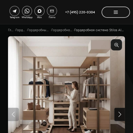
+7 (495) 220-0304
Telegram
WhatsApp
Max
Почта
Главная
›
Гардеробные
›
Гардеробные по помещению
›
Гардеробная для взрослых
›
Гардеробная система Stilos Alum ссимметричной композицией