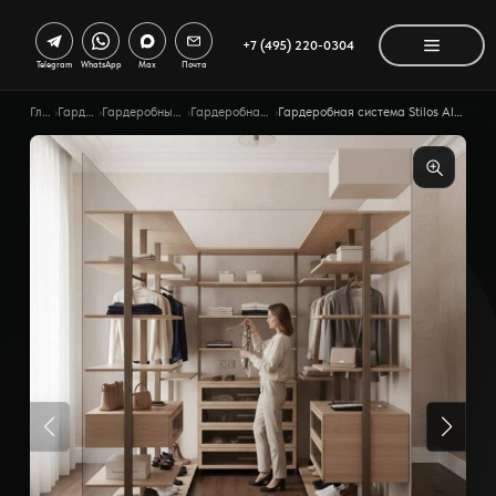
+7 (495) 220-0304
Telegram
WhatsApp
Max
Почта
Главная
›
Гардеробные
›
Гардеробные по помещению
›
Гардеробная система Stilos
›
Гардеробная система Stilos Alum ссимметричной композицией