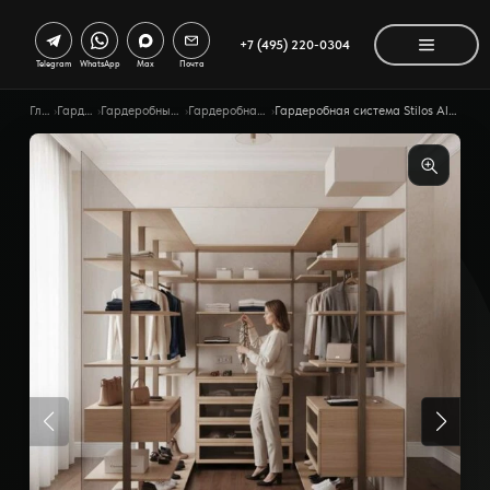
+7 (495) 220-0304
Telegram
WhatsApp
Max
Почта
Главная
›
Гардеробные
›
Гардеробные по помещению
›
Гардеробная система Stilos
›
Гардеробная система Stilos Alum ссимметричной композицией