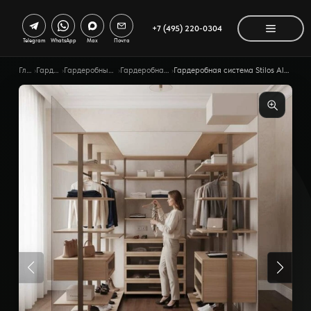
+7 (495) 220-0304
Telegram
WhatsApp
Max
Почта
Главная
›
Гардеробные
›
Гардеробные по помещению
›
Гардеробная для взрослых
›
Гардеробная система Stilos Alum ссимметричной композицией