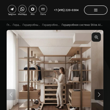
+7 (495) 220-0304
Telegram
WhatsApp
Max
Почта
Главная
›
Гардеробные
›
Гардеробные по помещению
›
Гардеробная система Stilos
›
Гардеробная система Stilos Alum ссимметричной композицией