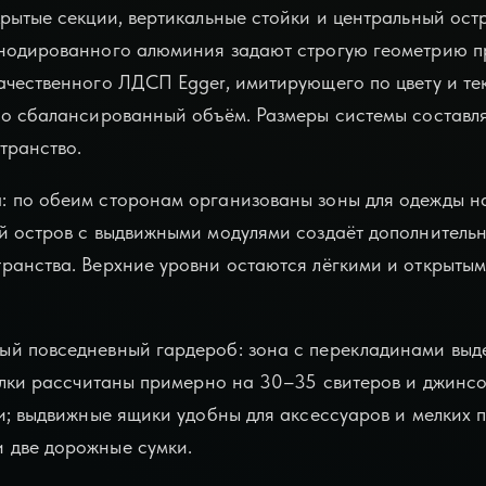
крытые секции, вертикальные стойки и центральный ост
анодированного алюминия задают строгую геометрию п
ачественного ЛДСП Egger, имитирующего по цвету и те
но сбалансированный объём. Размеры системы составля
транство.
: по обеим сторонам организованы зоны для одежды на
й остров с выдвижными модулями создаёт дополнитель
ранства. Верхние уровни остаются лёгкими и открыты
ый повседневный гардероб: зона с перекладинами выд
полки рассчитаны примерно на 30–35 свитеров и джинсо
и; выдвижные ящики удобны для аксессуаров и мелких п
 две дорожные сумки.