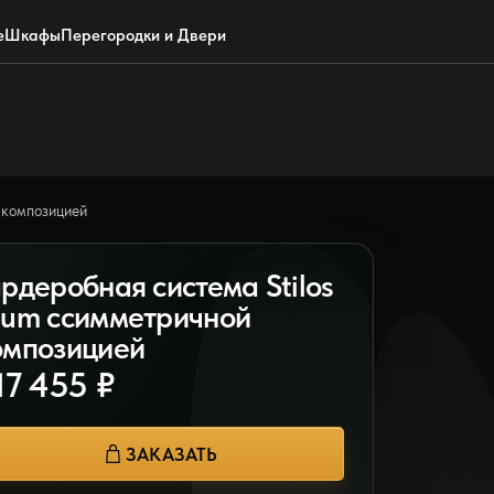
Обратный звонок
WhatsApp
Max
Почта
е
Шкафы
Перегородки и Двери
 композицией
ардеробная система Stilos
lum ссимметричной
омпозицией
17 455 ₽
ЗАКАЗАТЬ