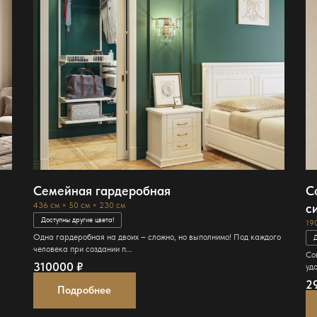
Семейная гардеробная
С
с
436 см × 50 см × 230 см
Доступны другие цвета!
19
Одна гардеробная на двоих – сложно, но выполнимо! Под каждого
Д
человека при создании п...
Со
310000
₽
удо
2
Подробнее