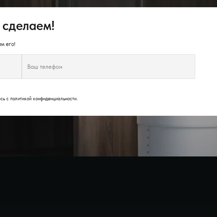
 сделаем!
м его!
юсь с
политикой конфиденциальности
.