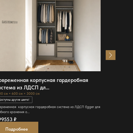
овременная корпусная гардеробная
Гардероб
истема из ЛДСП дл...
Зеленый 
00 см × 600 см × 3000 см
209 см × 45 см
оступны другие цвета!
Доступны други
временная корпусная гардеробная система из ЛДСП Egger для
Металлическая
бного хранения о...
хранения одежд
99553
₽
225000
₽
Подробнее
Подро