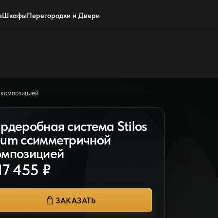
Обратный звонок
WhatsApp
Max
Почта
е
Шкафы
Перегородки и Двери
 композицией
ардеробная система Stilos
lum ссимметричной
омпозицией
17 455 ₽
ЗАКАЗАТЬ