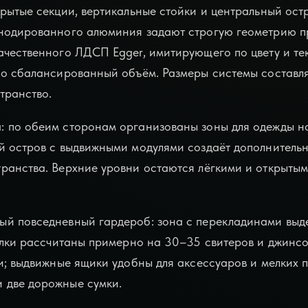
крытые секции, вертикальные стойки и центральный ост
анодированного алюминия задают строгую геометрию п
ачественного ЛДСП Egger, имитирующего по цвету и те
но сбалансированный объём. Размеры системы составля
транство.
: по обеим сторонам организованы зоны для одежды на
й остров с выдвижными модулями создаёт дополнитель
ранства. Верхние уровни остаются лёгкими и открыты
ый повседневный гардероб: зона с перекладинами выд
полки рассчитаны примерно на 30–35 свитеров и джинсо
и; выдвижные ящики удобны для аксессуаров и мелких п
 две дорожные сумки.