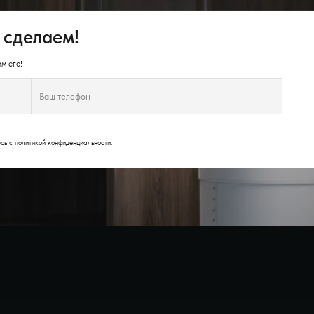
 сделаем!
м его!
юсь с
политикой конфиденциальности
.