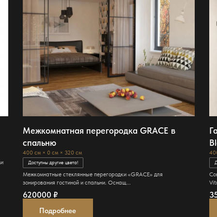
Межкомнатная перегородка GRACE в
Г
спальню
Bl
400 см × 0 см × 320 см
40
ми
Доступны другие цвета!
Д
Межкомнатные стеклянные перегородки «GRACE» для
Со
зонирования гостиной и спальни. Оснащ...
Vit
620000
₽
3
Подробнее