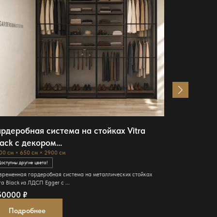
ардеробная система на стойках Vitra
Открытая
ack с декором...
Арктика с
00 см × 650 см × 2900 см
185 см × 168 с
оступны другие цвета!
Доступны други
временная гардеробная система на металлических стойках
Современная о
ra Black из ЛДСП Egger с ...
высококачеств
50000
₽
215974
₽
Подробнее
Подро