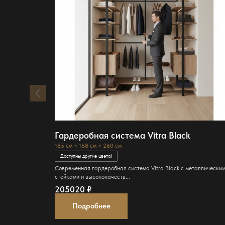
Гардеробная система Vitra Black
185 см × 168 см × 260 см
Доступны другие цвета!
Современная гардеробная система Vitra Black с металлически
стойками и высококачеств...
205020
₽
Подробнее