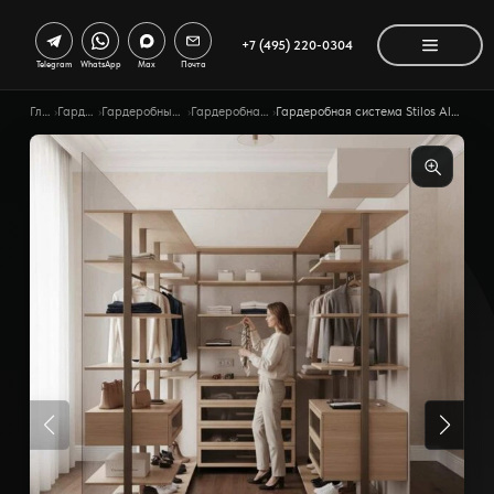
+7 (495) 220-0304
Telegram
WhatsApp
Max
Почта
Главная
›
Гардеробные
›
Гардеробные по помещению
›
Гардеробная для взрослых
›
Гардеробная система Stilos Alum ссимметричной композицией