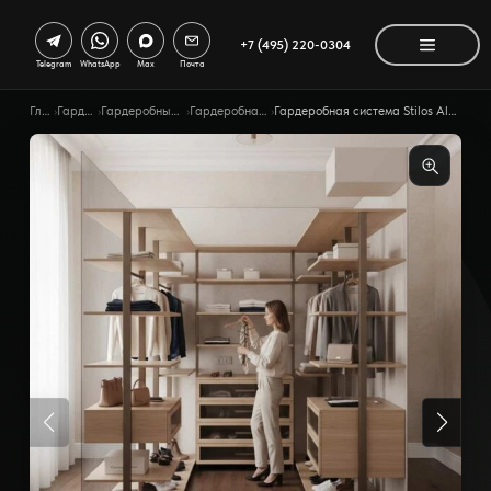
+7 (495) 220-0304
Telegram
WhatsApp
Max
Почта
Главная
›
Гардеробные
›
Гардеробные по помещению
›
Гардеробная для взрослых
›
Гардеробная система Stilos Alum ссимметричной композицией