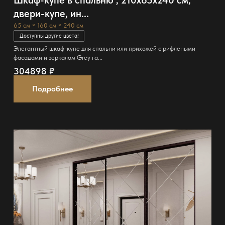
Шкаф-купе в спальню , 210x65x240 см,
двери-купе, ин...
65 см × 160 см × 240 см
Доступны другие цвета!
Элегантный шкаф-купе для спальни или прихожей с рифлеными
фасадами и зеркалом Grey га...
304898
₽
Подробнее