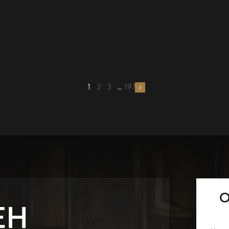
1
2
3
…
197
О
ЕН