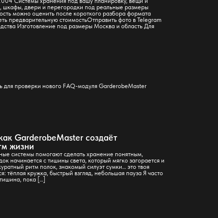
2004 Системы хранения под вашу планировку, вещи и
 шкафы, двери и перегородки под реальные размеры
сть можно оценить после короткого разбора формата
еть предварительную стоимостьОтправить фото в Telegram
дства Изготовление под размеры Москва и область Для
сь для проверки нового FAQ-модуля GarderobeMaster
как GarderobeMaster создаёт
тм жизни
бные системы помогают сделать хранение понятным,
ок начинается с тишины света, который мягко загорается и
уратный ритм полок, знакомый силуэт сумки… это твоя
я: тёплая кружка, быстрый взгляд, небольшая пауза Я часто
тишина, пока […]