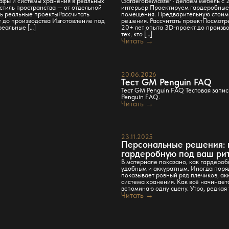
афы и системы хранения в реальных
GarderobeMaster · делаем мебель с 
стиль пространства — от отдельной
интерьер Проектируем гардеробные,
ь реальные проектыРассчитать
помещения. Предварительную стоимо
т до производства Изготовление под
решения. Рассчитать проектПосмотр
реальные […]
20+ лет опыта 3D-проект до произво
тех, кто […]
Читать →
20.06.2026
Тест GM Penguin FAQ
Тест GM Penguin FAQ Тестовая запи
Penguin FAQ.
Читать →
23.11.2025
Персональные решения: 
гардеробную под ваш ри
В материале показано, как гардеро
удобным и аккуратным. Иногда поряд
показывает ровный ряд плечиков, акк
система хранения. Как всё начинаетс
вспоминаю одну сцену. Утро, редкая 
Читать →