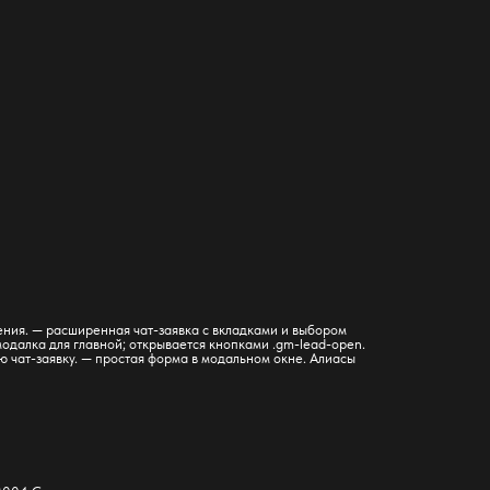
ения. — расширенная чат-заявка с вкладками и выбором
одалка для главной; открывается кнопками .gm-lead-open.
 чат-заявку. — простая форма в модальном окне. Алиасы