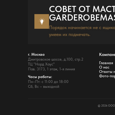
СОВЕТ ОТ МАС
GARDEROBEMAS
Порядок начинается не с ящико
умеем их подмечать.
Компан
г. Москва
Дмитровское шоссе, д.100, стр.2
Главная
ТЦ "Норд Хаус"
О нас
Пав. 3173, 1 этаж, 1-я линия
Ответы 
Фото-по
Часы работы:
Пн–Пт: с 11:00 до 18:00
Сб, Вс – выходной
© 2026 ООО 