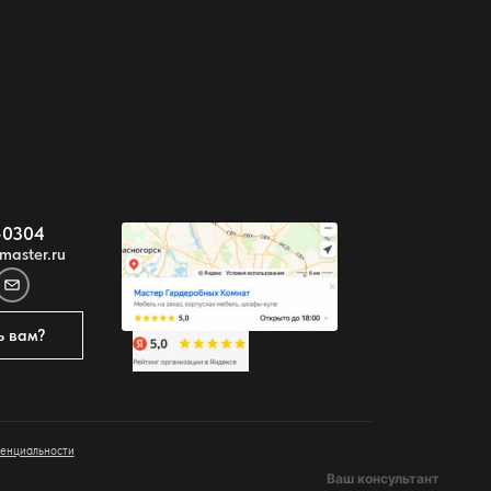
-0304
master.ru
ь вам?
енциальности
Ваш консультант