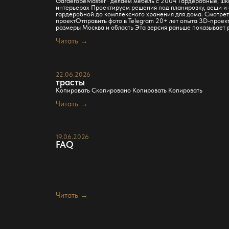
GarderobeMaster · делаем мебель с 2004 Гардеробные, шк
интерьерах Проектируем решения под планировку, вещи и 
гардеробной до комплексного хранения для дома. Смотрет
проектОтправить фото в Telegram 20+ лет опыта 3D-проек
размеры Москва и область Эта версия раньше показывает 
Читать →
22.06.2026
трасты
Копировать Скопировано Копировать Копировать
Читать →
19.06.2026
FAQ
Читать →