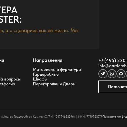
ТЕРА
TER:
в, а с сценариев вашей жизни. Мы
ия
Направления
+7 (495) 220
info@garderob
Материалы и фурнитура
Гардеробные
на вопросы
Шкафы
ртфолио
Перегородки и Двери
Позвонит
«Мастер Гардеробных Комнат»
ОГРН: 1087746832964 | ИНН: 7710723279
Политика конфид