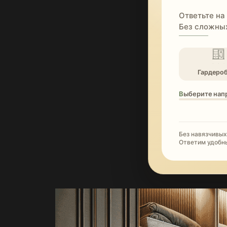
Ответьте на
Без сложных
Гардеро
Выберите нап
Без навязчивых
Ответим удобн