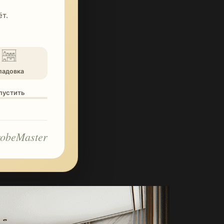
т.
ладовка
опустить
obeMaster