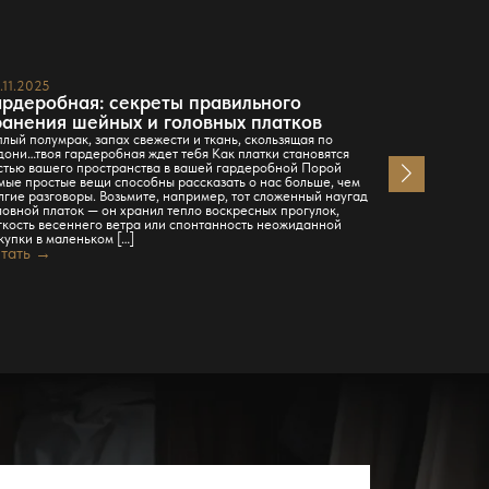
.11.2025
23.11.2025
ардеробная: секреты правильного
Гардероб
ранения шейных и головных платков
идеально
с помощь
плый полумрак, запах свежести и ткань, скользящая по
дони…твоя гардеробная ждет тебя Как платки становятся
Компания Gar
стью вашего пространства в вашей гардеробной Порой
пространство
мые простые вещи способны рассказать о нас больше, чем
выбор элемен
лгие разговоры. Возьмите, например, тот сложенный наугад
профессиона
ловной платок — он хранил тепло воскресных прогулок,
Читать →
гкость весеннего ветра или спонтанность неожиданной
купки в маленьком […]
тать →