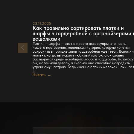
23.11.2025
Как правильно сортировать платки и
шарфы в гардеробной с органайзерами 
вешалками
Платки и шарфы — это не просто аксессуары, это часть
нашего настроения, маленькая история, которую хочется
сохранить в порядке…твоя гардеробная ждет тебя. Вспомни
момент, когда вы искали любимый платок, а он словно
растворялся среди всёобщего хаоса в гардеробе. Казалось
бы, маленькая деталь, а сколько она способна навредить
утреннему настрою. Ведь именно с таких мелочей начинае
[…]
Читать →