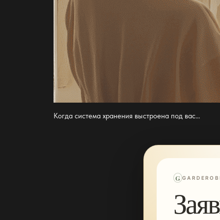
Когда система хранения выстроена под вас…
G
GARDEROB
Заяв