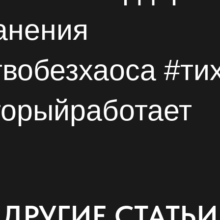
анения
твобезхаоса #т
торыйработает
ДРУГИЕ СТАТЬИ