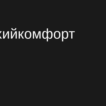
ихийкомфорт