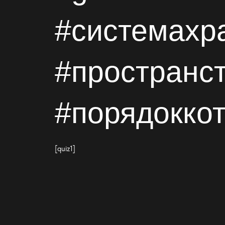
#
системахр
#пространс
#порядокко
[quiz1]