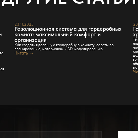
23.11.2025
23
Революционная система для гардеробных
Г
и
комнат: максимальный комфорт и
х
организация
Тё
ла
Как создать идеальную гардеробную комнату: советы по
ча
планированию, материалам и 3D-моделированию.
са
те
Читать →
до
го
лё
по
тся
Чи