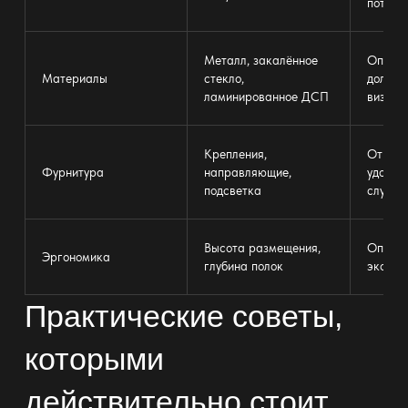
потреб
Металл, закалённое
Опред
Материалы
стекло,
долгов
ламинированное ДСП
визуал
Крепления,
От них
Фурнитура
направляющие,
удобст
подсветка
службы
Высота размещения,
Оптими
Эргономика
глубина полок
эконом
Практические советы,
которыми
действительно стоит