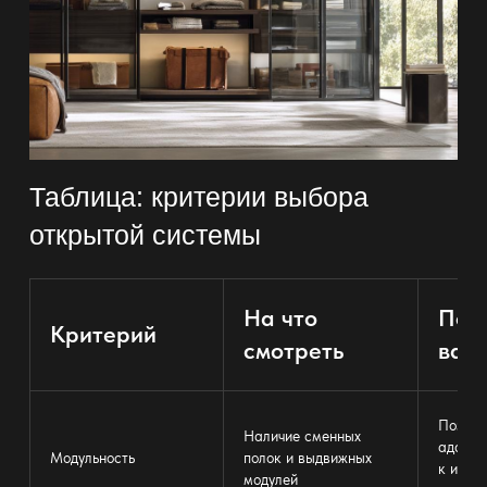
Таблица: критерии выбора
открытой системы
На что
Поч
Критерий
смотреть
важ
Позвол
Наличие сменных
адапти
Модульность
полок и выдвижных
к изме
модулей