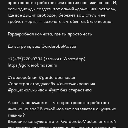
пространство работает или против нас, или на нас. И,
если однажды создать тот самый «домашний остров»,
где всё дышит свободой, бережёт ваш стиль и не
требует жертв, — захочется, чтобы так было всегда.
Гардеробная комната
, где ты просто есть
До встречи, ваш
GarderobeMaster
+7(495)220-0304 (звонки и WhatsApp)
https://garderobmaster.ru
#гардеробная #garderobemaster
#пространстводлясебя #системахранения
#рациональныйдом #уют_без_стереотипа
А как вы понимаете — что пространство работает
именно на вас? В какой момент появляется ощущение
тишины?
Вызовите консультанта от GarderobeMaster:
опытный
специалист
поделится лучшими решениями, ответит на