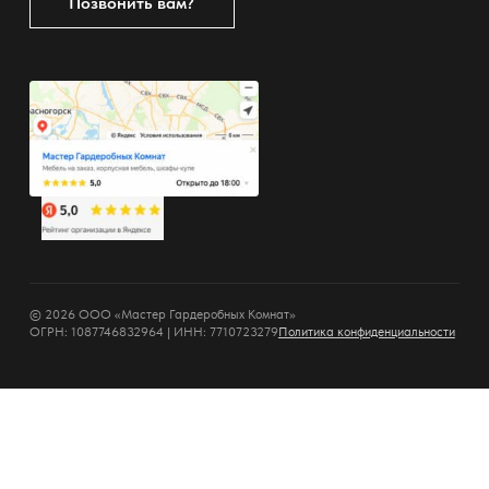
Позвонить вам?
© 2026 ООО «Мастер Гардеробных Комнат»
ОГРН: 1087746832964 | ИНН: 7710723279
Политика конфиденциальности