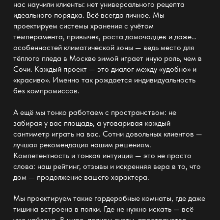
нас научили клиенты: нет универсального рецепта
идеального порядка. Всё всегда личное. Мы
проектируем
системы хранения
с учётом
темперамента, привычек, роста домочадцев и даже…
особенностей климатической зоны — ведь место для
тёплого пледа в Москве зимой играет иную роль, чем в
Сочи. Каждый проект — это диалог между «удобно» и
«красиво». Именно так рождается
индивидуальность
без компромиссов.
А ещё мы тонко работаем с пространством: не
забирая у вас площадь, а уговаривая каждый
сантиметр играть на вас. Сотни довольных клиентов —
лучшая рекомендация нашим решениям.
Компетентность и тонкая интуиция — это не просто
слова: наш рейтинг, отзывы и искренняя вера в то, что
дом — продолжение вашего характера.
Мы проектируем такие
гардеробные комнаты
, где даже
тишина встроена в полки. Где не нужно искать — всё
уже найдено. В мире, полном суеты, пространство