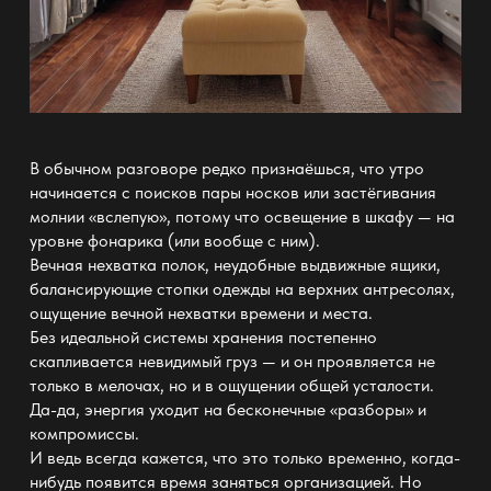
В обычном разговоре редко признаёшься, что утро
начинается с поисков пары носков или застёгивания
молнии «вслепую», потому что освещение в
шкафу
— на
уровне фонарика (или вообще с ним).
Вечная нехватка полок, неудобные
выдвижные ящики
,
балансирующие стопки одежды на верхних антресолях,
ощущение вечной нехватки времени и места.
Без
идеальной системы хранения
постепенно
скапливается невидимый груз — и он проявляется не
только в мелочах, но и в ощущении общей усталости.
Да-да, энергия уходит на бесконечные «разборы» и
компромиссы.
И ведь всегда кажется, что это только временно, когда-
нибудь появится время заняться организацией. Но