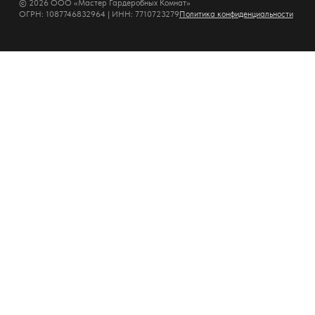
© 2026 ООО «Мастер Гардеробных Комнат»
ОГРН: 1087746832964 | ИНН: 7710723279
Политика конфиденциальности