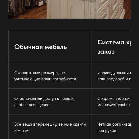
Система хра
Обычная
мебель
заказ
Стандартные размеры, не
Индивидуальная план
учитывающие ваши потребности
ваш гардероб
и прив
Ограниченный доступ к вещам,
Современные
систем
слабое освещение
максимум удобства
Все вещи вперемешку, вечные сдвиги
Чёткая организация: 
и мятеж
под рукой