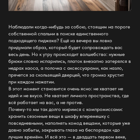
Наблюдали когда-нибудь за собою, стоящим на пороге
собственной спальни в поиске единственного
подходящего пиджака? Ещё из вечера вы ловко
придумали образ, который будет сопровождать вас
весь день. Но к утру происходит волшебство: нужные
брюки словно испарились, платок внезапно затерялся в
недрах хаоса, а полочка с аксессуарами, как назло,
прячется за скользящей дверцей, что громко хрустит
при каждом нажатии.
В этот момент становится очень ясно: не хватает не
идей и не вкуса. Не хватает личного
пространства
, где
всё работает на вас, а не против.
Почему-то мы так долго миримся с компромиссами:
хранить сезонные вещи
в шкафу
вперемешку с
повседневными, наполнять комод вещами, которые уже
давно забыты, закрывать глаза на беспорядок «до
лучших времён». И всё это — в двадцать первом веке,