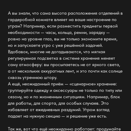
А вы знали, что сама высота расположения отделений
в
гардеробной
комнате влияет на ваше настроение по
утрам? Например, если
разместить предметы первой
необходимости —
часы, кольца, ремни, зарядку —
ровно на уровне глаз, вы не только экономите время,
но и запускаете утро с уже решённой задачей.
Вдобавок, многие не догадываются, что мягкая
регулируемая подсветка в
системе хранения
меняет
саму атмосферу: вы просыпаетесь не от яркого света,
а от нескольких аккуратных лент, и это почти как солнце
сквозь утреннюю штору.
А ещё, неожиданный приём — «сценарное» хранение:
группируйте
одежду и аксессуары не только по типу или
сезону
, но и по жизненным ситуациям. Например, блок
для работы, для спорта, для особых случаев. Это
избавляет от ежедневных раздумий. Утром взгляд
падает на нужную
секцию —
и решение уже есть.
Так же, вот что ещё неожиданно работает: продумайте