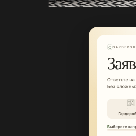
G
GARDEROB
Заяв
Ответьте на
Без сложных
Гардеро
Выберите нап