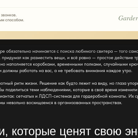
 звонков.
Garder
ым способом.
ире обязательно начинается с поиска любимого свитера — того сам
л, придумал как разместить вещи, и всё равно — простое действие 
енно наполняется коробками, временными
полками
, случайными крю
и должны работать на вас, а не требовать внимания каждое утро.
лотный ритм жизни. Решение как будто лежит на виду, но глаза упо
ел бы поделиться теми наблюдениями, которые в своё время изменил
риантах: сетчатых и ЛДСП-системах для
гардеробной комнаты
. Их 
 мы невольно восхищаемся в
организованных пространствах
.
, которые ценят свою эн