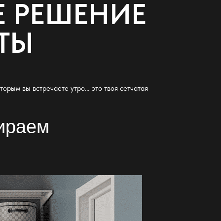
Е РЕШЕНИЕ
ТЫ
оторым вы встречаете утро… это твоя
сетчатая
бираем