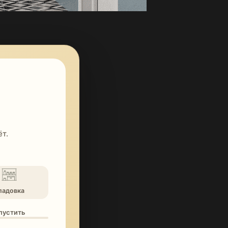
т.
ладовка
опустить