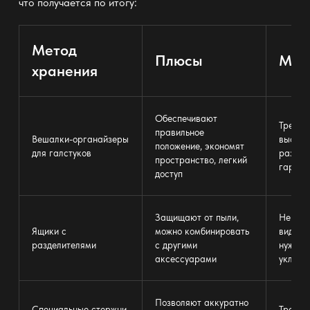
что получается по итогу:
Метод
Плюсы
Мин
хранения
Обеспечивают
Требую
правильное
Вешалки-органайзеры
высоты
положение,
экономят
для галстуков
размещ
пространство
, легкий
гардер
доступ
Защищают от пыли,
Не все
Ящики с
можно комбинировать
видно 
разделителями
с другими
нужно 
аксессуарами
уклады
Позволяют аккуратно
Специальные стержни
Требую