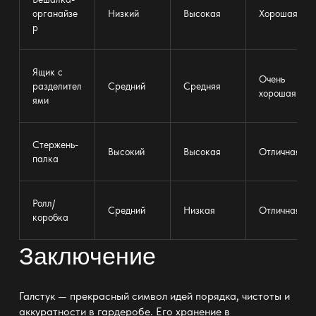
органайзе
Низкий
Высокая
Хорошая
р
Ящик с
Очень
разделител
Средний
Средняя
хорошая
ями
Стержень-
Высокий
Высокая
Отличная
палка
Ролл/
Средний
Низкая
Отличная
коробка
Заключение
Галстук — прекрасный символ идей порядка, чистоты и
аккуратности в гардеробе. Его
хранение в