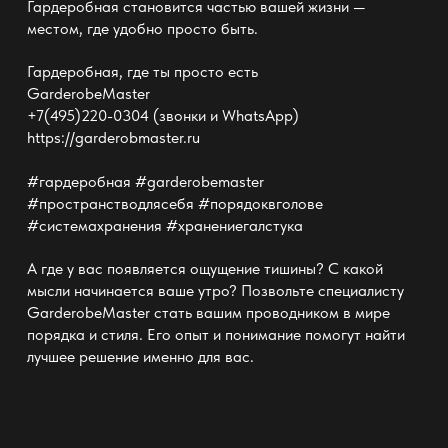
Гардеробная становится частью вашей жизни —
местом, где удобно просто быть.
Гардеробная, где ты просто есть
GarderobeMaster
+7(495)220-0304 (звонки и WhatsApp)
https://garderobmaster.ru
#гардеробная #garderobemaster
#пространстводлясебя #порядоквголове
#системахранения #хранениегалстука
А где у вас появляется ощущение тишины? С какой
мысли начинается ваше утро? Позвольте специалисту
GarderobeMaster
стать вашим проводником в мире
порядка и стиля. Его опыт и понимание помогут найти
лучшее решение именно для вас.