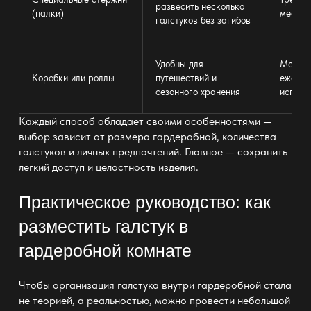
развесить несколько
(палки)
места 
галстуков без загибов
Удобны для
Менее 
Коробки или роллы
путешествий и
ежедне
сезонного
хранения
исполь
Каждый способ обладает своими особенностями
—
выбор зависит от размера гардеробной
, количества
галстуков и личных предпочтений.
Главное —
сохранить
легкий доступ и целостность изделия.
Практическое руководство: как
разместить галстук в
гардеробной комнате
Чтобы
организация галстука внутри гардеробной
стала
не теорией, а реальностью, можно провести небольшой