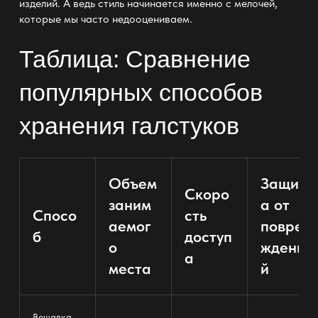
изделий. А ведь стиль начинается именно с мелочей,
которые мы часто недооцениваем.
Таблица: Сравнение
популярных способов
хранения галстуков
Объем
Защит
Скоро
заним
а от
Спосо
сть
аемог
повре
б
доступ
о
ждени
а
места
й
Вешалка-