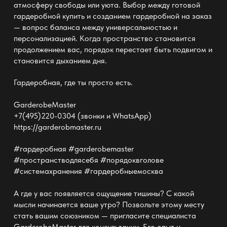
атмосферу свободы или уюта. Выбор между готовой
гардеробной купить и
созданием гардеробной на заказ
— вопрос баланса между универсальностью и
персонализацией. Когда пространство становится
продолжением вас, порядок перестает быть подвигом и
становится дыханием дня.
Гардеробная, где ты просто есть.
GarderobeMaster
+7(495)220-0304 (звонки и WhatsApp)
https://garderobmaster.ru
#гардеробная #garderobemaster
#пространстводлясебя #порядоквголове
#системахранения #гардеробныемосква
А где у вас появляется ощущение тишины? С какой
мысли начинается ваше утро? Позвольте этому месту
стать вашим союзником — пригласите специалиста
GarderobeMaster
для консультации. Его опыт и