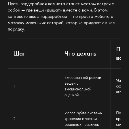
Пусть
гардеробная комната станет местом встреч с
собой —
где вещи «дышат» вместе с вами. В этом
контексте
шкаф гардеробная —
не просто мебель, а
мозаику маленьких историй, которые придают смысл
порядку.
Поче
Шаг
Что делать
важ
Ежесезонный ревизит
Убирае
вещей с
1
сохраня
эмоциональной
что пр
оценкой
Используйте
системы
Порядо
2
хранения
с учетом
против
реальных привычек
служит