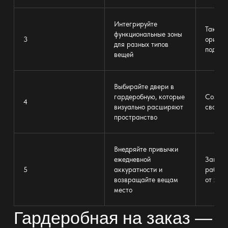
Интегрируйте
Так лег
функциональные
зоны
3
ориент
для разных типов
поддер
вещей
Выбирайте
двери в
гардеробную
, которые
Создаю
4
визуально расширяют
свобод
пространство
Внедряйте привычки
ежедневной
Защищ
5
аккуратности и
работу
возвращайте вещам
от хао
место
Гардеробная на заказ —