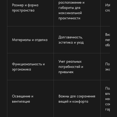
расположение и
Размер и форма
Избежа
габариты для
пространства
сложно
максимальной
практичности
Визуал
Долговечность,
Материалы и отделка
легкост
эстетика и уход
обслуж
Учет реальных
Функциональность и
Повыше
потребностей и
эргономика
эксплу
привычек
Положи
влияни
Освещение и
Важны для сохранения
настро
вентиляция
вещей и комфорта
сохран
гардер