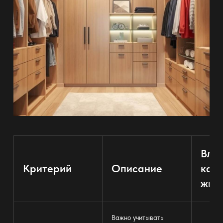
Вли
Критерий
Описание
кач
жиз
Важно учитывать