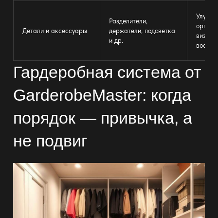
Улучше
Разделители,
органи
Детали и аксессуары
держатели, подсветка
визуал
и др.
воспри
Гардеробная система от
GarderobeMaster: когда
порядок — привычка, а
не подвиг