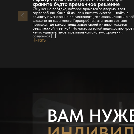
храните будто временное решение
Ощущение порядка, которое прячется за дверью…твоя
гардеробная. Каждый из нас знает это чувство — войти в
комнату и мгновенно почувствовать, что здесь идеально вс
сложено на свои места. Гардеробная, эта тихая святыня
порядка, где каждая вещь живет своей жизнью, кажется
безмятежной и вечной. Но часто за такой видимостью крое
нечто удивительное: премиальная система хранения,
созданная […]
Читать →
ВАМ НУЖ
ИНДИВИД