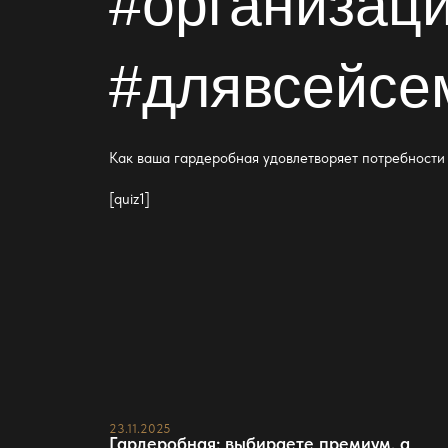
#организац
#длявсейсе
Как ваша
гардеробная
удовлетворяет потребности 
[quiz1]
23.11.2025
Гардеробная: выбираете премиум, а