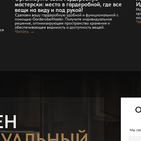
мастерски: место в гардеробной, где все
И
вещи на виду и под рукой!
Мо
хр
Сделаем вашу гардеробную удобной и функциональной с
ё
мо
помощью GarderobeMaster. Получите индивидуальное
Чи
решение, оптимизирующее пространство хранения и
обеспечивающее видимость и доступность вещей.
тся
Читать →
О
ЕН
Мы свя
УАЛЬНЫЙ