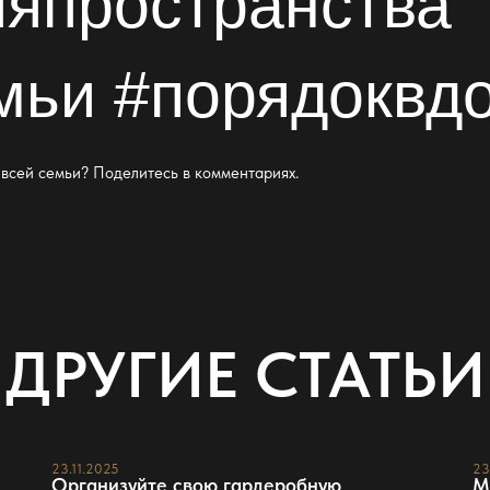
ияпространства
мьи #порядоквд
всей семьи? Поделитесь в комментариях.
ДРУГИЕ СТАТЬИ
23.11.2025
23
Организуйте свою гардеробную
М