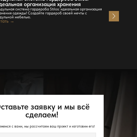
деальная организация хранения
стильных
дульная система гардероба Stilos: идеальная организация
Создайте иде
анения одежды! Создайте гардероб своей мечты с
профессионал
дульной мебелью.
для экономии
тать →
дизайна.
Читать →
ставьте заявку и мы всё
сделаем!
жемся с вами, мы рассчитаем ваш проект и изготовим его!