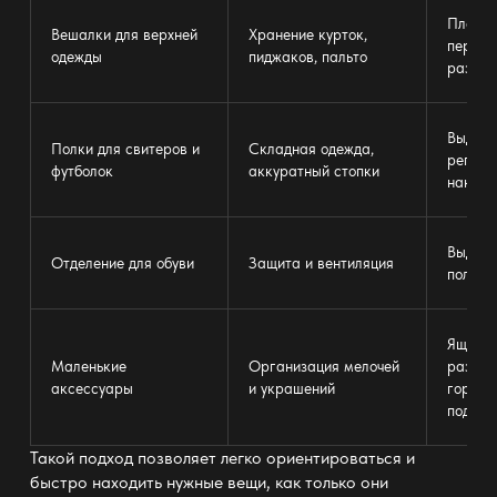
Плечик
Вешалки для верхней
Хранение курток,
перекл
одежды
пиджаков, пальто
разной
Выдвиж
Полки для свитеров и
Складная одежда,
регули
футболок
аккуратный стопки
наклон
Выдви
Отделение для обуви
Защита и вентиляция
полки 
Ящики 
Маленькие
Организация мелочей
раздел
аксессуары
и украшений
горизо
подсве
Такой подход позволяет легко ориентироваться и
быстро находить нужные вещи, как только они