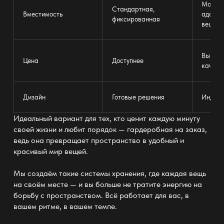
Макси
Стандартная,
Вместимость
адапти
фиксированная
вещи
Выше, 
Цена
Доступнее
качест
Дизайн
Готовые решения
Индиви
Идеальный вариант для тех, кто ценит каждую минуту
своей жизни и любит
порядок — гардеробная на заказ
,
ведь она превращает пространство в удобный и
красивый мир вещей.
Мы создаём такие
системы хранения
, где каждая вещь
на своём месте — и вы больше не тратите энергию на
борьбу с пространством. Всё работает для вас, в
вашем ритме, в вашем темпе.