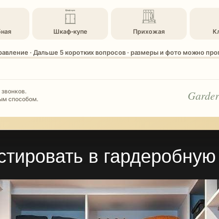
бная
Шкаф-купе
Прихожая
К
равление · Дальше 5 коротких вопросов · размеры и фото можно пр
 звонков.
Garder
ым способом.
стировать в гардеробную