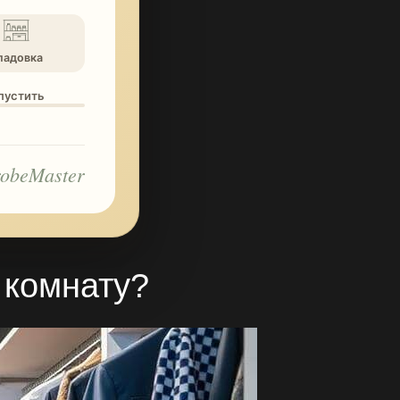
ладовка
опустить
obeMaster
 комнату
?