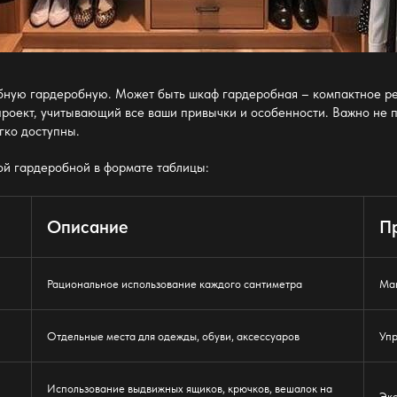
бную гардеробную
. Может быть
шкаф гардеробная
– компактное ре
проект, учитывающий все ваши привычки и особенности. Важно не 
гко доступны.
ой гардеробной
в формате таблицы:
Описание
П
Рациональное использование каждого сантиметра
Мак
Отдельные места для одежды, обуви, аксессуаров
Упр
Использование
выдвижных ящиков
, крючков, вешалок на
Эко