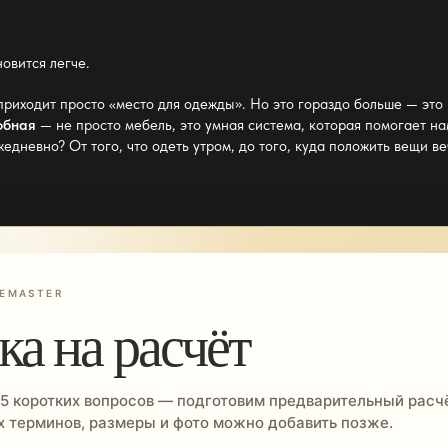
овится легче.
приходит просто «место для одежды». Но это гораздо больше — это
обная
— не просто мебель, это умная система, которая помогает н
невно? От того, что одеть утром, до того, куда положить вещи ве
EMASTER
ка на расчёт
 5 коротких вопросов — подготовим предварительный расчё
 терминов, размеры и фото можно добавить позже.