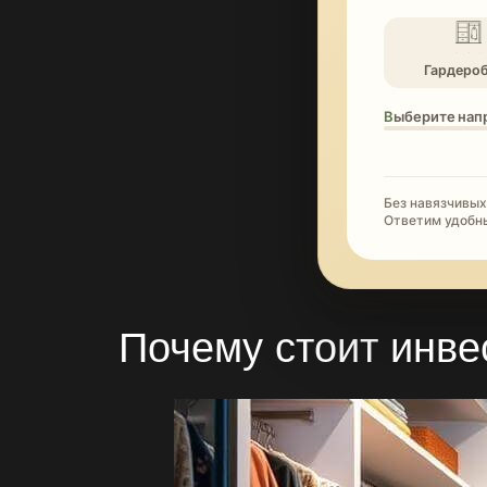
Гардеро
Выберите нап
Без навязчивых
Ответим удобн
Почему стоит
инве