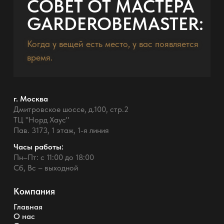
СОВЕТ ОТ МАСТЕРА
GARDEROBEMASTER:
Когда у вещей есть место, у вас появляется
время.
г. Москва
Дмитровское шоссе, д.100, стр.2
ТЦ "Норд Хаус"
Пав. 3173, 1 этаж, 1-я линия
Часы работы:
Пн–Пт: с 11:00 до 18:00
Сб, Вс – выходной
Компания
Главная
О нас