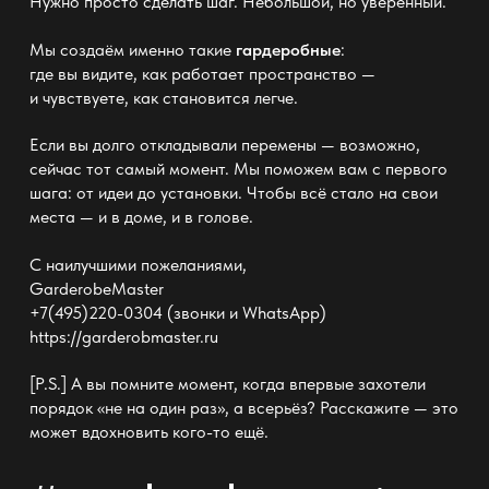
Нужно просто сделать шаг. Небольшой, но уверенный.
Мы создаём именно такие
гардеробные
:
где вы видите, как работает пространство —
и чувствуете, как становится легче.
Если вы долго
откладывали перемены —
возможно,
сейчас тот самый момент. Мы поможем вам с первого
шага: от идеи до установки. Чтобы всё стало на свои
места — и в доме, и в голове.
С наилучшими пожеланиями,
GarderobeMaster
+7(495)220-0304 (звонки и WhatsApp)
https://garderobmaster.ru
[P.S.] А вы помните момент, когда впервые
захотели
порядок
«не на один раз», а всерьёз? Расскажите — это
может вдохновить кого-то ещё.