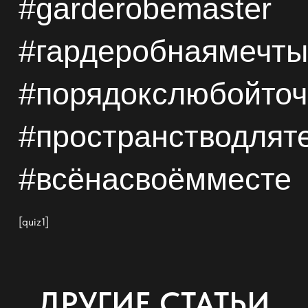
#garderobemaster
#
гардеробная
мечты
#порядокслюбойточ
#пространстводлят
#всёнасвоёмместе
[quiz1]
ДРУГИЕ СТАТЬИ