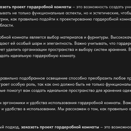
казать проект гардеробной комнаты
– это возможность создать у
ывать не только функциональные аспекты, но и эстетические, что
трим, как правильно подойти к проектированию гардеробной комнат
бласти.
обной комнаты является выбор материалов и фурнитуры. Высокока
идают ей особый шарм и элегантность. Важно учитывать, что гардер
ет уделить организации пространства и выбору систем хранения. 
здать идеальную гардеробную комнату.
равильно подобранное освещение способно преобразить любое про
ает особую роль, так как оно должно быть не только функциональ
ые помогут вам создать идеальное пространство для хранения оде
ам эргономики и удобства использования гардеробной комнаты. Ва
и удобство в использовании. Мы расскажем о том, как правильно 
ный подход,
заказать проект гардеробной комнаты
– это возможнос