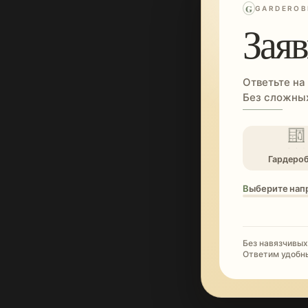
G
GARDEROB
Заяв
Ответьте на
Без сложных
Гардеро
Выберите нап
Без навязчивых
Ответим удобн