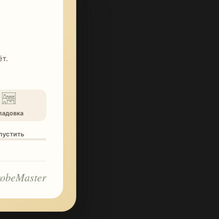
т.
ладовка
опустить
obeMaster