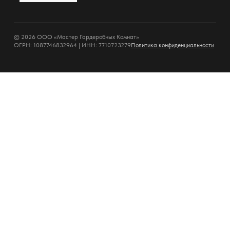
© 2026 ООО «Мастер Гардеробных Комнат»
ОГРН: 1087746832964 | ИНН: 7710723279
Политика конфиденциальности