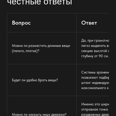
честные ответы
Вопрос
Ответ
Да, при грамотном п
Можно ли разместить длинные вещи
легко выделить верт
(пальто, платья)?
секцию высотой от 1,
глубину от 90 см.
Системы хранения на
позволяют подбирать 
Будет ли удобно брать вещи?
штанг индивидуально,
максимального комф
Именно эта ширина —
отправная точка для 
Можно ли закрыть
нишу дверями
?
раздвижных дверей к