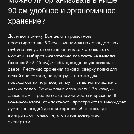
Можно ли организовать в нише
90 см удобное и эргономичное
хранение?
Да, и вот почему. Всё дело в грамотном
проектировании. 90 см — минимальная стандартная
глубина для установки штанги вдоль стены. Есть
нюансы: выбирать желательно компактные вешалки
(шириной 42-45 см), чтобы
одежда не упиралась в
двери
.
Лестница хранения
такова: сверху полка для
вещей вне сезона, по центру — штанга для
повседневных нарядов, внизу — выдвижные ящики с
мягким ходом. Зачем такие сложности? За каждым
элементом — реально
экономия места
и времени. В
конечном итоге,
компактность пространства
вынуждает
думать о каждой детали заранее. Это игра, где
выигрывают только те, кто готов довериться
экспертам.