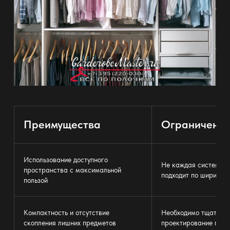
Преимущества
Ограничени
Использование
доступного
Не каждая
система х
пространства с максимальной
подходит по ширине и
пользой
Компактность и отсутствие
Необходимо тщатель
скопления лишних предметов
проектирование под 