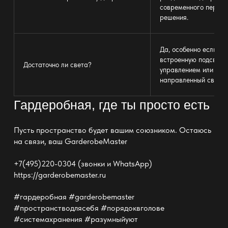
современного перего
решения.
Да, особенно если вы
встроенную подсветк
Достаточно ли света?
управлением или рас
направленный светил
Гардеробная, где ты просто есть
Пусть пространство будет вашим союзником. Остаюсь
на связи, ваш GarderobeMaster
+7(495)220-0304 (звонки и WhatsApp)
https://garderobemaster.ru
#гардеробная #garderobemaster
#пространстводлясебя #порядоквголове
#системахранения #разумныйуют