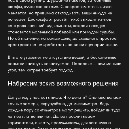
нас в свою рутину. Шуршание пакетов, затерянные
шарфы
, кучки «на потом». С возрастом стиль жизни
меняется, но привычка откладывать вещи никуда не
исчезает. Дискомфорт растёт тихо: выходит из-под
контроля внешний вид комнаты, каждая находка
становится маленькой победой или причудой судьбы.
Но объяснение, на самом деле, до смешного простое:
пространство не «работает» на ваши сценарии жизни.
В итоге утомляет не отсутствие вещей, а бесконечные
попытки впихнуть невпихуемое. Парадокс
— чем меньше
угол
, тем хитрее требует подход…
Набросим эскиз возможного решения
Допустим, у нас есть ниша. Что делать? Сначала делаем
точные замеры, скрупулёзно, до миллиметра. Ведь
каждые пару сантиметров могут решить, войдёт ли туда
летнее
платье
или нет. Далее просчитываем
горизонтали, высоту, продумываем, для чего нужна
каждая
полка
. Здесь вступает в игру профессиональная