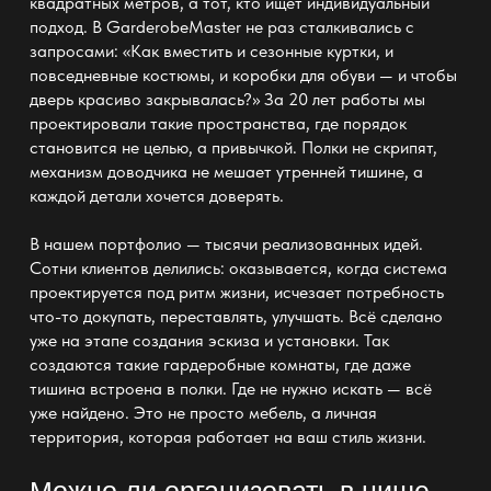
квадратных метров, а тот, кто ищет индивидуальный
подход. В GarderobeMaster не раз сталкивались с
запросами: «Как вместить и сезонные куртки, и
повседневные костюмы, и
коробки для обуви
— и чтобы
дверь красиво закрывалась?» За 20 лет работы мы
проектировали такие пространства, где порядок
становится не целью, а привычкой. Полки не скрипят,
механизм доводчика не мешает утренней тишине, а
каждой детали хочется доверять.
В нашем портфолио — тысячи реализованных идей.
Сотни клиентов делились: оказывается, когда система
проектируется под ритм жизни, исчезает потребность
что-то докупать, переставлять, улучшать. Всё сделано
уже на этапе создания эскиза и
установки
. Так
создаются такие
гардеробные комнаты
, где даже
тишина встроена в полки. Где не нужно искать — всё
уже найдено. Это не просто
мебель
, а личная
территория, которая работает на ваш стиль жизни.