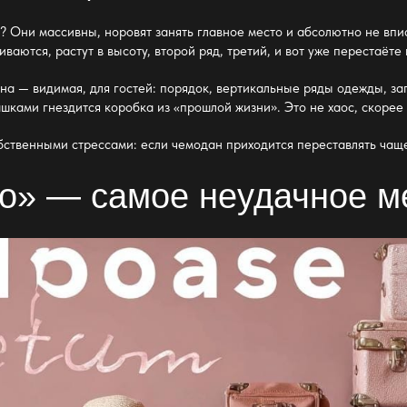
? Они массивны, норовят занять главное место и абсолютно не вп
аются, растут в высоту, второй ряд, третий, и вот уже перестаёте 
на — видимая, для гостей: порядок, вертикальные ряды
одежды
, з
шками гнездится коробка из «прошлой жизни». Это не хаос, скор
бственными стрессами: если чемодан приходится переставлять чаще
о» — самое неудачное м