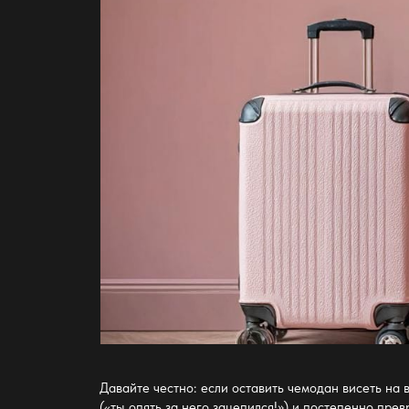
Давайте честно: если оставить чемодан висеть на 
(«ты опять за него зацепился!») и постепенно пр