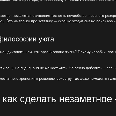
аметно: появляется ощущение тесноты, неудобства, неясного раздр
сь. Это не только про эстетику
— сколько уходит сил на поиск
нужно
 философии уюта
лжен диктовать нам, как организована жизнь? Почему коробки, пол
если вещь не видна, она не мешает жить. Но важно добавить — если 
 хаотичного
хранения
к решению-оркестру, где даже чемоданы гуляю
 как сделать незаметно