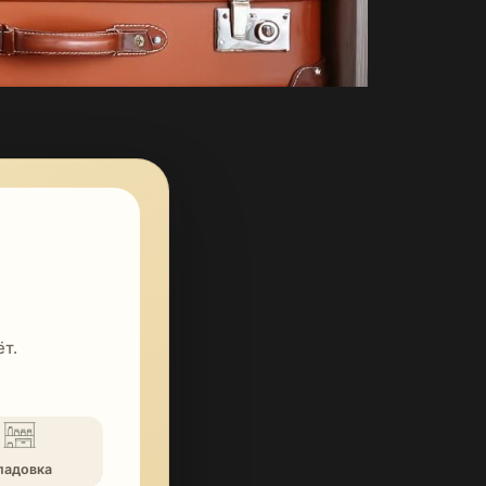
т.
ладовка