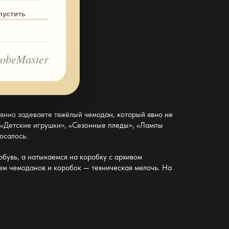
опустить
obeMaster
чаянно задеваете тяжёлый чемодан, который явно не
 «Детские игрушки», «Сезонные пледы», «Лампы
осалось.
обувь, а натыкаемся на коробку с архивом
ем чемоданов
и коробок — техническая мелочь. На