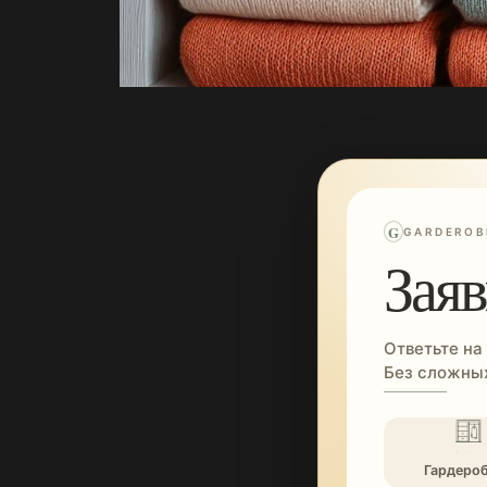
G
GARDEROB
Заяв
Ответьте на
Без сложных
Гардеро