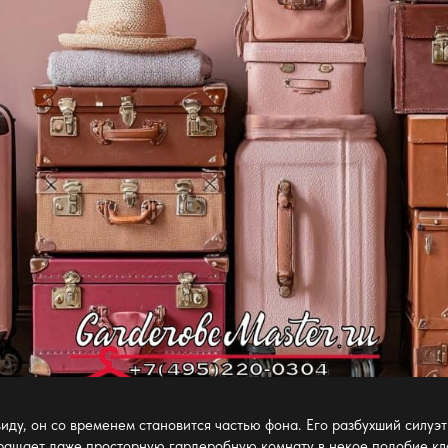
виду, он со временем становится частью фона. Его разбухший силуэт
евращает даже
просторную гардеробную комнату
в некое подобие кл