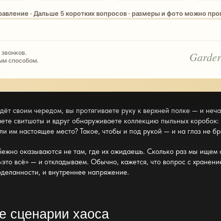
равление · Дальше 5 коротких вопросов · размеры и фото можно пр
 звонков.
Garder
ым способом.
идёт своим чередом, вы протягиваете руку к верхней полке — и не
аете свитшоты и вдруг обнаруживаете коллекцию пыльных коробок:
ли им настоящее место? Такое, чтобы и под рукой — и на глаз не бр
бежно оказываются не там, где их ожидаешь. Сколько раз мы ищем 
это всё» — и откладываем. Обычно, кажется, что вопрос с
хранени
деланности, и внутреннее напряжение.
е сценарии хаоса