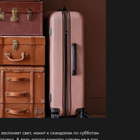
 заслоняет свет, манит к скандалам по субботам
адовки. А ведь задача комнаты совсем не в том,