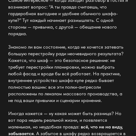
Самое интересное — когда заходит разговор в гостях и
возникает вопрос: “А ты правда считаешь, что
гардеробная выгоднее и удобнее обычного
шкафа-
купе?” Тут каждый начинает размышлять. С одной
стороны — привычка, с другой — обещание нового
порядка.
Знакомо ли вам состояние, когда не хочется затевать
большую перестройку ради неочевидного результата?
Кажется, что
шкаф — это безопасное
решение: не
требует перестройки планировки, можно выбрать
любой фасад и вроде бы всё работает. На практике,
внутреннее устройство шкафа-купе редко бывает
полностью вашим: все эти полки-антресоли
расположены по лекалам массового производства, а
не под ваши привычки и сценарии
хранения
.
Иногда кажется —
ну какая может быть разница? Но
вот пара недель реальной жизни, и появляется
маленькая, но неудобная правда:
всё, что не на виду,
забывается
. А забытое в
шкафу редко возвращается в