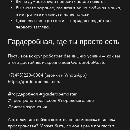
Вы не думаете, куда повесить новое пальто.
Вы знаете заранее, где лежит ваша любимая майка,
и не тратите ни минуты на её поиски.
Даже если завтра гости
— порядок
создаётся с
первого взгляда.
Гардеробная, где ты просто есть
Пусть всё вокруг работает без лишних усилий — как вы
этого достойны, искренне ваш
GarderobeMaster
+7(495)220-0304 (звонки и WhatsApp)
https://garderobemaster.ru
#гардеробная #garderobemaster
#пространстводлясебя #порядоквголове
#системахранения
А что для вас сейчас кажется невозможным в вашем
пространстве? Может быть, самое
время пригласить