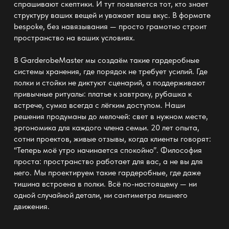
спрашивают скептики. И тут появляется тот, кто знает
структуру ваших вещей и уважает ваш вкус. В формате
bespoke, без навязывания — просто грамотно строит
пространство на ваших условиях.
В GarderobeMaster мы создаём такие
гардеробные
системы хранения
, где порядок не требует усилий. Где
полки и стойки
не диктуют сценарий, а поддерживают
привычные ритуалы: платье к завтраку, рубашка к
встрече, сумка всегда с лёгким доступом. Наши
решения продуманы до мелочей: свет в нужном месте,
эргономика для каждого члена семьи. 20 лет опыта,
сотни проектов, живые
отзывы
, когда клиенты говорят:
“Теперь моё утро начинается спокойно”. Философия
проста: пространство работает для вас, а не вы для
него. Мы проектируем такие
гардеробные
, где даже
тишина встроена в полки. Всё по-настоящему — ни
одной случайной детали, ни сантиметра лишнего
движения.