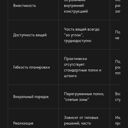
Вместимость
внутренней
расшир
конструкцией
запрос
Часть вещей всегда
Полный
Доступность вещей
“за углом”,
не тер
труднодоступно
Практически
Подстр
отсутствует:
Гибкость планировки
рост, с
стандартные
полки и
потреб
штанги
Перегруженные полки,
Воздух,
Визуальный
порядок
“слепые зоны”
студий
Зависит от типовых
Индиви
Реализация
решений, часто
проект