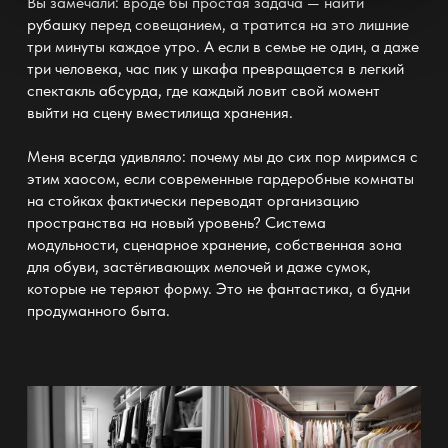
Вы замечали: вроде бы простая задача — найти
рубашку
перед совещанием, а тратится на это лишние
три минуты каждое утро. А если в семье не один, а даже
три человека, час пик у шкафа превращается в легкий
спектакль абсурда, где каждый ловит свой момент
выйти на сцену вместилища
хранения
.
Меня всегда удивляло: почему мы до сих пор миримся с
этим хаосом, если современные
гардеробные комнаты
на стойках
фактически переводят организацию
пространства на новый уровень? Система
модульности, сценарное
хранение
, собственная зона
для обуви, застёгивающих мелочей и даже сумок,
которые не теряют форму. Это не фантастика, а будни
продуманного быта.