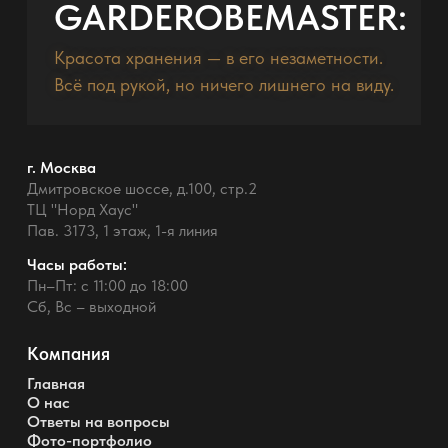
GARDEROBEMASTER:
Красота хранения — в его незаметности.
Всё под рукой, но ничего лишнего на виду.
г. Москва
Дмитровское шоссе, д.100, стр.2
ТЦ "Норд Хаус"
Пав. 3173, 1 этаж, 1-я линия
Часы работы:
Пн–Пт: с 11:00 до 18:00
Сб, Вс – выходной
Компания
Главная
О нас
Ответы на вопросы
Фото-портфолио