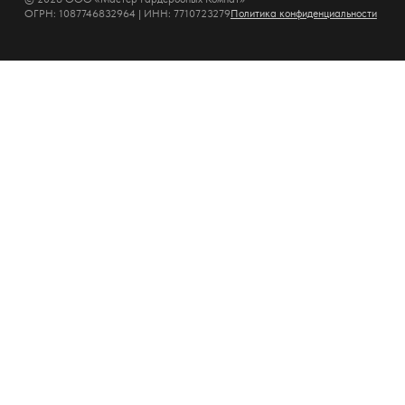
ОГРН: 1087746832964 | ИНН: 7710723279
Политика конфиденциальности