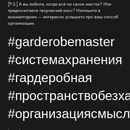
[P.S.] А вы любите, когда
всё на своих местах
? Или
предпочитаете творческий хаос? Напишите в
комментариях — интересно услышать про ваш способ
организации.
#garderobemaster
#
системахранения
#
гардеробная
#пространствобезх
#организациясмыс