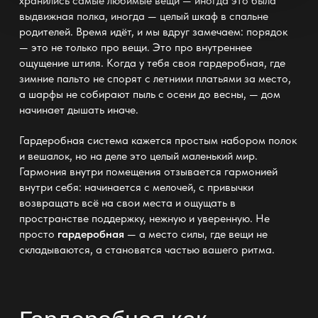
хранились самые любимые вещи — иногда это была
выдвижная полка, иногда — целый
шкаф
в спальне
родителей. Время идёт, и мы вдруг замечаем: порядок
— это не только про вещи. Это про внутреннее
ощущение штиля. Когда у тебя своя гардеробная, где
зимние пальто не спорят с летними платьями за место,
а шарфы не собирают пыль с осени до весны, — дом
начинает дышать иначе.
Гардеробная система
кажется простым набором полок
и вешалок, но на деле это целый маленький мир.
Гармония внутри помещения отзывается гармонией
внутри себя: начинается с мелочей, с привычки
возвращать всё на свои места и ощущать в
пространстве
поддержку, нежную и уверенную. Не
просто
гардеробная
— а место силы, где вещи не
складываются, а становятся частью вашего ритма.