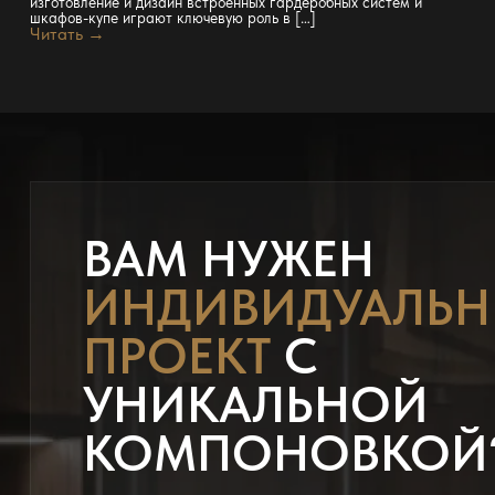
изготовление и дизайн встроенных гардеробных систем и
шкафов-купе играют ключевую роль в […]
Читать →
ВАМ НУЖЕН
ИНДИВИДУАЛЬ
ПРОЕКТ
С
УНИКАЛЬНОЙ
КОМПОНОВКОЙ