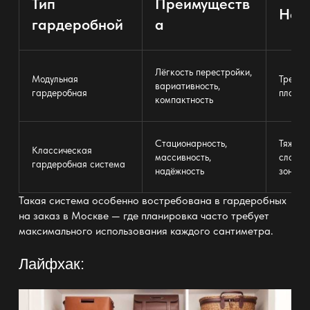
Тип
Преимуществ
Нед
гардеробной
а
Лёгкость перестройки,
Модульная
Требуе
вариативность,
гардеробная
планир
компактность
Стационарность,
Тяжело
Классическая
массивность,
сложне
гардеробная система
надёжность
зониро
Такая система особенно востребована в
гардеробных
на заказ в Москве — где планировка
часто требует
максимального использования каждого сантиметра.
Лайфхак: