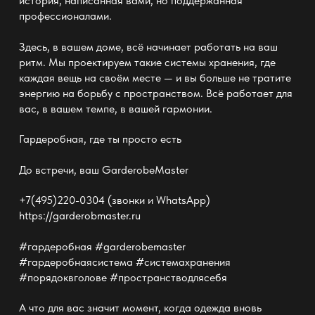
история
, написанная вами, но поддержанная
профессионалами.
Здесь, в вашем доме, всё начинает работать на ваш
ритм. Мы проектируем такие
системы хранения
, где
каждая вещь на своём месте — и вы больше не тратите
энергию на борьбу с пространством. Всё работает для
вас, в вашем темпе, в вашей гармонии.
Гардеробная, где ты просто есть
До встречи, ваш
GarderobeMaster
+7(495)220-0304 (звонки и WhatsApp)
https://garderobmaster.ru
#гардеробная #garderobemaster
#гардеробнаясистема #системахранения
#порядоквголове #пространстводлясебя
А что для вас значит момент, когда одежда вновь