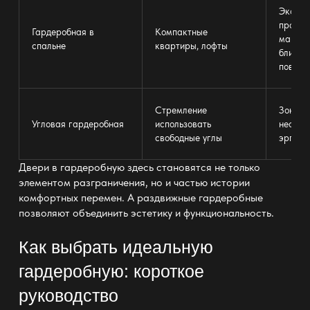
Эконом
простр
Гардеробная в
Компактные
максим
спальне
квартиры
, лофты
близост
повсед
Стремление
Зоны х
Угловая гардеробная
использовать
неожид
свободные углы
эргоно
Двери в гардеробную здесь становятся не только
элементом разграничения, но и частью истории
комфортных перемен. А
раздвижные гардеробные
позволяют объединить эстетику и функциональность
.
Как выбрать идеальную
гардеробную: короткое
руководство