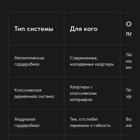
Осн
Тип системы
Для кого
плю
Лёгкий 
Металлическая
Современные,
надёжн
гардеробная
молодёжные квартиры
вес
Квартиры с
Классическая
Тёплый
классическим
деревянная система
эффект
интерьером
Модульная
Тем, кто любит
Возмож
гардеробная
перемены и гибкость
менять