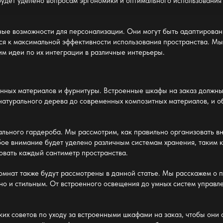
удет уделено вопросам эргономики и оптимального использования
ные возможности для персонализации. Они могут быть адаптирова
тся к максимальной эффективности использования пространства. М
им идеи по их интеграции в различные интерьеры.
енных материалов и фурнитуры. Встроенные шкафы на заказ должны 
натурального дерева до современных композитных материалов, и об
ального гардероба. Мы рассмотрим, как правильно организовать в
ое внимание будет уделено различным системам хранения, таким к
овать каждый сантиметр пространства.
мнат также будут рассмотрены в данной статье. Мы расскажем о п
но и стильным. От встроенного освещения до умных систем управле
их советов по уходу за встроенными шкафами на заказ, чтобы они 