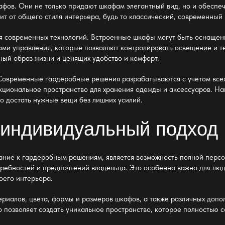
афов. Они не только придают шкафам элегантный вид, но и обеспе
сит от общего стиля интерьера, будь то классический, современны
ия современных технологий. Встроенные шкафы могут быть оснаще
ами управления, которые позволяют контролировать освещение и 
ный образ жизни и ценящих удобство и комфорт.
 Современные
гардеробные решения
разрабатываются с учетом всех
нкциональное пространство для
хранения одежды
и аксессуаров. На
ко достать нужные вещи без лишних усилий.
 индивидуальный подход
ание к
гардеробным решениям
, является возможность полной перс
ребностей и предпочтений владельца. Это особенно важно для люд
оего интерьера.
риалов, цвета, формы и размеров шкафов, а также различных допол
 позволяет создать уникальное пространство, которое полностью с