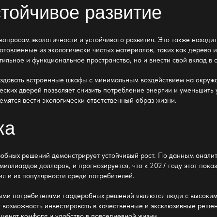
стойчивое развитие
вопросам экологичности и устойчивого развития. Это также находи
отовленные из экологически чистых материалов, таких как дерево 
 стильное и функциональное пространство, но и внести свой вклад 
оздавать встроенные шкафы с минимальным воздействием на окру
ских дверей позволяет снизить потребление энергии и уменьшить 
емятся вести экологически ответственный образ жизни.
ка
робных решений
демонстрирует устойчивый рост. По данным аналит
миллиардов долларов, и прогнозируется, что к 2027 году этот пока
ия и их популярности среди потребителей.
ными потребителями
гардеробных решений
являются люди с высоким 
 возможность инвестировать в качественные и эксклюзивные решени
 ценят комфорт и удобство в повседневной жизни.