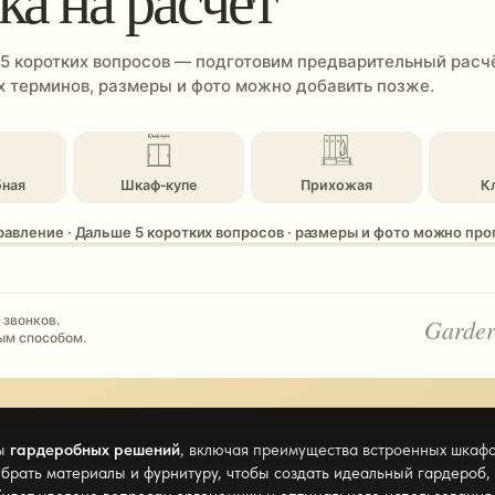
 5 коротких вопросов — подготовим предварительный расчё
 терминов, размеры и фото можно добавить позже.
бная
Шкаф-купе
Прихожая
К
равление · Дальше 5 коротких вопросов · размеры и фото можно пр
 звонков.
Garder
ым способом.
ты
гардеробных решений
, включая преимущества встроенных шкафо
брать материалы и фурнитуру, чтобы создать идеальный гардероб,