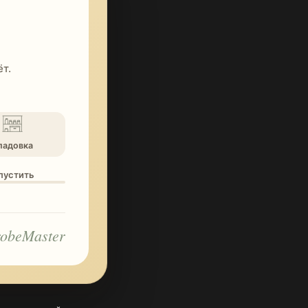
т.
ладовка
опустить
obeMaster