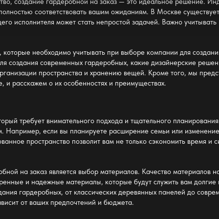
ество, создание гардеробной на заказ — это идеальное решение. Ин
 полностью соответствовать вашим ожиданиям. В Москве существуе
го исполнителя может стать непростой задачей. Важно учитывать н
, которые необходимо учитывать при выборе компании для создани
для создания современных гардеробных, какие дизайнерские решен
организации пространства и хранению вещей. Кроме того, мы пред
е, и расскажем о их особенностях и преимуществах.
торый требует внимательного подхода и тщательного планирования
. Например, если вы планируете расширение семьи или изменение 
ванное пространство позволит вам не только сэкономить время и 
бной на заказ является выбор материалов. Качество материалов н
ренные и надежные материалы, которые будут служить вам долгие 
ания гардеробных, от классических деревянных панелей до совре
ависит от ваших предпочтений и бюджета.