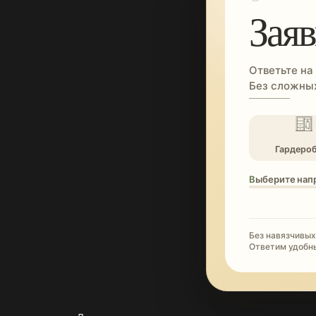
Заяв
Ответьте на
Без сложных
Гардеро
Выберите нап
Без навязчивых
Ответим удобн