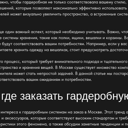
жно, чтобы гардеробная не только соответствовала вашему стилю,
ений, которые позволяют максимально эффективно использовать 
елей может визуально увеличить пространство, а встроенные систе
е один важный аспект, который необходимо учитывать. Важно, чтоб
е системы хранения, такие как полки, ящики, вешалки и корзины. 
 будут соответствовать вашим потребностям. Например, если у вас
читаете хранить одежду на вешалках, стоит предусмотреть достаточ
то процесс, который требует внимательного подхода и тщательного
странства и хранения вещей. В Москве существует множество комп
нителя может стать непростой задачей. В данной статье мы постар
ответствовать вашим ожиданиям и потребностям.
где заказать гардеробну
интереса к гардеробным системам на заказ в Москве. Этот тренд 
 и аксессуаров, которые соответствуют высоким стандартам и тре
ристики этого феномена, а также обсудим заметные тенденции и п