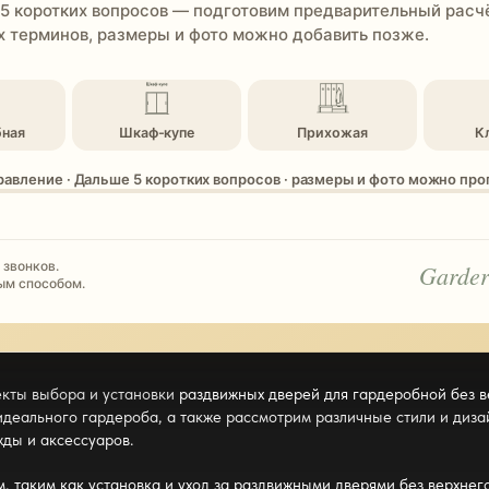
 5 коротких вопросов — подготовим предварительный расчё
 терминов, размеры и фото можно добавить позже.
бная
Шкаф-купе
Прихожая
К
равление · Дальше 5 коротких вопросов · размеры и фото можно пр
 звонков.
Garder
ым способом.
екты выбора и установки
раздвижных дверей для гардеробной без в
 идеального гардероба, а также рассмотрим различные стили и диз
жды и аксессуаров.
 таким как установка и уход за
раздвижными дверями без верхнег