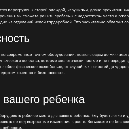
атах перегружены старой одеждой
, игрушками, давно прочитанным
хранения вы сможете решить проблемы с недостатком места и разгр
одно из отделений новой гардеробной
. Это значительно облегчит с
сность
 на современном точном оборудовании, позволяющем до миллиметр
 высокого качества, которые экологически чистые и не навредят 
 любое физическое воздействие, от случайных шалостей до удара
ндартам качества и безопасности
.
 вашего ребенка
орудовать рабочее место для вашего ребенка. Ему будет легко и уд
овать ее под возрастные изменения в росте. Вы можете не беспоко
с ребенком.