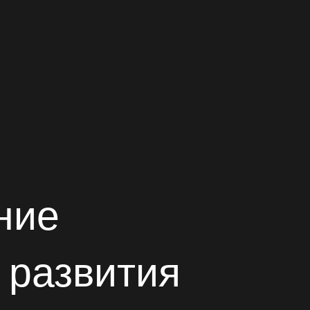
ние
 развития