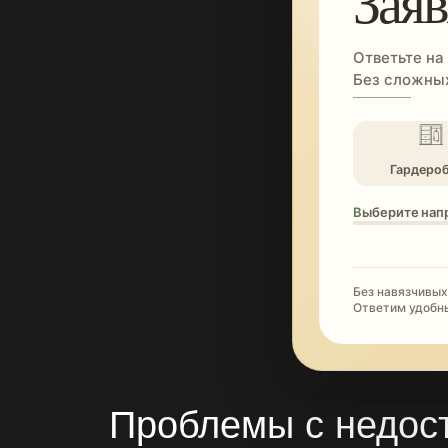
Заяв
Ответьте на
Без сложных
Гардеро
Выберите нап
Без навязчивых
Ответим удобн
Проблемы с недос