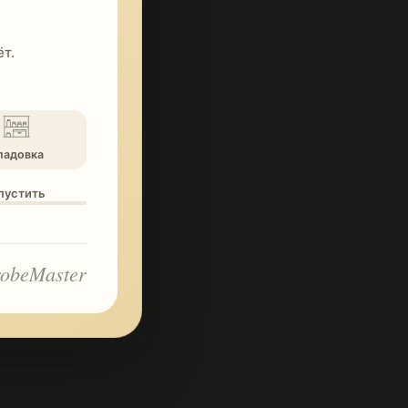
т.
ладовка
опустить
obeMaster