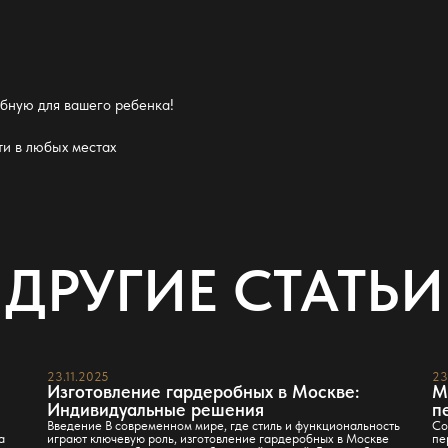
обную
для вашего ребенка!
и в любых местах
ДРУГИЕ СТАТЬИ
23.11.2025
23
Изготовление гардеробных в Москве:
М
Индивидуальные решения
п
Введение В современном мире, где стиль и функциональность
Со
а
играют ключевую роль, изготовление гардеробных в Москве
пе