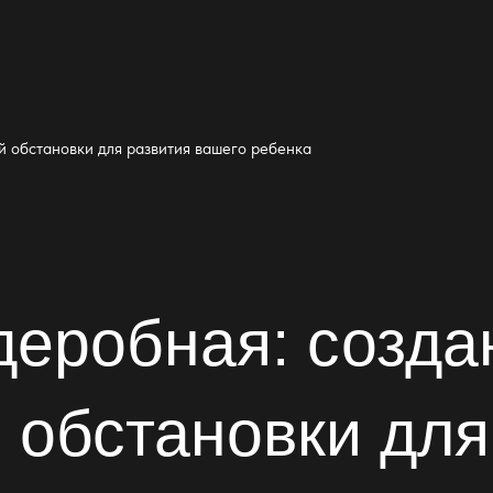
й обстановки для развития вашего ребенка
деробная: созда
 обстановки для