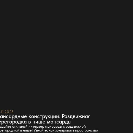
.11.2025
23.11.2025
ансардные конструкции: Раздвижная
Мебель д
ерегородка в нише мансарды
и хранен
здайте стильный интерьер мансарды с раздвижной
Введение В с
регородкой в нише! Узнайте, как зонировать пространство
играют ключе