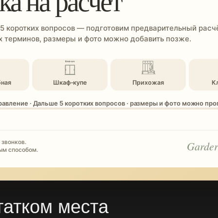
ка на расчёт
 5 коротких вопросов — подготовим предварительный расчё
 терминов, размеры и фото можно добавить позже.
бная
Шкаф-купе
Прихожая
К
равление · Дальше 5 коротких вопросов · размеры и фото можно пр
 звонков.
Garder
ым способом.
татком места