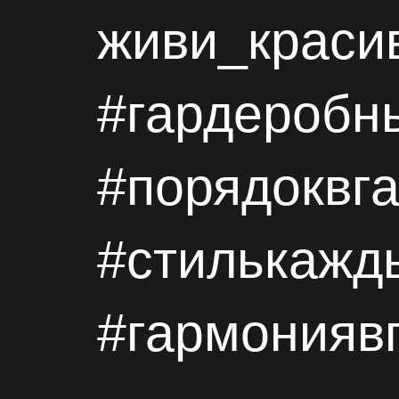
живи_красив
#
гардеробн
#порядоквг
#стилькажд
#гармонияв