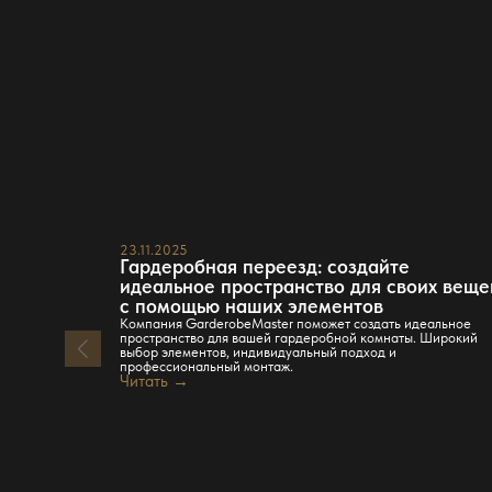
23.11.2025
Гардеробная переезд: создайте
идеальное пространство для своих веще
с помощью наших элементов
Компания GarderobeMaster поможет создать идеальное
пространство для вашей гардеробной комнаты. Широкий
выбор элементов, индивидуальный подход и
профессиональный монтаж.
Читать →