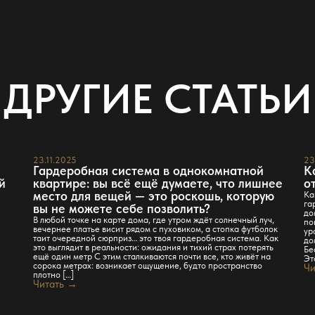
ДРУГИЕ СТАТЬИ
23.11.2025
23
Гардеробная система в однокомнатной
К
й
квартире: вы всё ещё думаете, что лишнее
о
место для вещей — это роскошь, которую
Ка
га
вы не можете себе позволить?
до
В любой точке на карте дома, где утром ждёт солнечный луч,
по
вечернее платье висит рядом с пуховиком, а стопка футболок
ур
таит очередной сюрприз… это твоя гардеробная система. Как
до
это выглядит в реальности: ожидания и тихий страх потерять
Бе
ещё один метр С этим сталкиваются почти все, кто живёт на
Эт
сорока метрах: возникает ощущение, будто пространство
Чи
плотно […]
Читать →