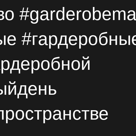
о #garderobema
ые
#гардеробные
ардеробной
ыйдень
пространстве