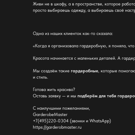
Живи не в шкафу, а в пространстве, которое
работ
просто выбираешь одежду, а выбираешь своё настр
Одна из наших клиенток как-то сказала:
«Когда я
организовала гардеробную
, я поняла, ч
Красота начинается
с маленьких деталей. А
гарде
Мы создаём такие
гардеробные
, которые помогаю
и стиль.
Готова жить красиво?
Оставь заявку — и мы
подберём для тебя гардер
С наилучшими пожеланиями,
GarderobeMaster
+7(495)220-0304 (звонки и WhatsApp)
https://garderobmaster.ru