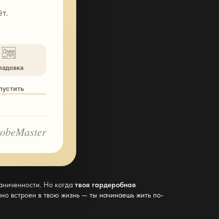
т.
ладовка
опустить
obeMaster
раниченности. Но когда
твоя гардеробная
чно встроен в твою жизнь — ты начинаешь жить по-