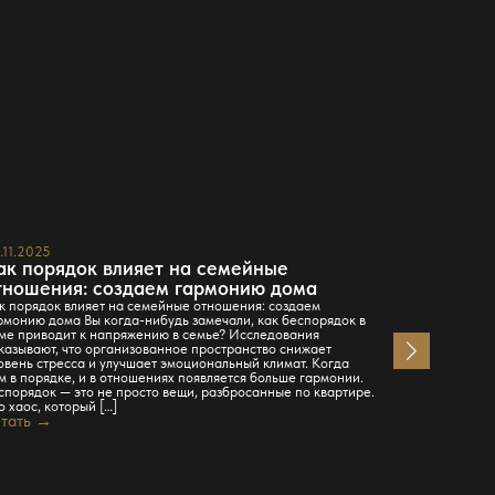
.11.2025
23.11.2025
ак порядок влияет на семейные
Вы по-пр
тношения: создаем гармонию дома
дому? По
гардероб
к порядок влияет на семейные отношения: создаем
рмонию дома Вы когда-нибудь замечали, как беспорядок в
инструме
ме приводит к напряжению в семье? Исследования
Знаешь этот 
казывают, что организованное пространство снижает
кажется длин
овень стресса и улучшает эмоциональный климат. Когда
а каждый пре
м в порядке, и в отношениях появляется больше гармонии.
горизонта… э
спорядок — это не просто вещи, разбросанные по квартире.
гардеробной 
о хаос, который […]
показательна
тать →
утра — когда
дверь и судьб
Читать →