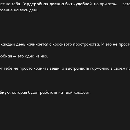
ает
на тебя.
Гардеробная должна быть удобной
, но при этом — эст
оение на весь день.
то каждый день начинается с красивого пространства. И это не прост
робная —
это одна из них.
т тебе не просто хранить вещи, а выстраивать гармонию в своём п
обную
, которая будет работать на твой комфорт.