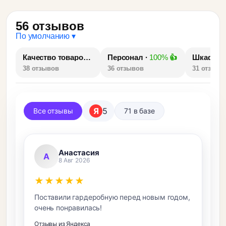
56 отзывов
По умолчанию ▾
Качество товаров ·
100%
Персонал ·
👍
100%
👍
Шкафы 
38 отзывов
36 отзывов
31 отзыв
Я
5
Все отзывы
71 в базе
Анастасия
А
8 Авг 2026
★★★★★
Поставили гардеробную перед новым годом,
очень понравилась!
Отзывы из Яндекса