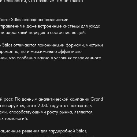
и технологии, что позволяет им не только
бные Stilos оснащены различными
управления и даже встроенные системы для ухода
ть идеальный порядок и состояние вещей.
 Stilos отличаются лаконичными формами, чистыми
современно, но и максимально эффективно
ии, что особенно важно в условиях современного
й рост. По данным аналитической компании Grand
нозируется, что к 2030 году этот показатель
рами, способствующими росту рынка, являются
х технологий.
ационные решения для гардеробной Stilos
,