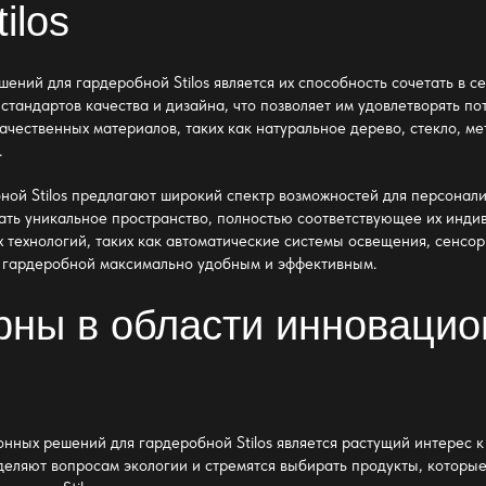
ilos
ений для гардеробной Stilos
является их способность сочетать в с
стандартов качества и дизайна, что позволяет им удовлетворять по
чественных материалов, таких как натуральное дерево, стекло, ме
.
ой Stilos
предлагают широкий спектр возможностей для персонали
здать уникальное пространство, полностью соответствующее их ин
 технологий, таких как автоматические системы освещения, сенсо
е гардеробной максимально удобным и эффективным.
рны в области инноваци
нных решений для гардеробной Stilos
является растущий интерес к
еляют вопросам экологии и стремятся выбирать продукты, которы