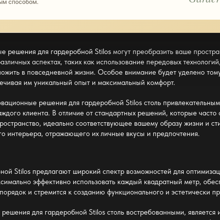
ым способом.
е решения для гардеробной Stilos
могут преобразить ваше простра
зличных аспектах, таких как использование передовых технологий,
ожить в повседневной жизни. Особое внимание будет уделено тому,
печивая им уникальный опыт и максимальный комфорт.
вационные решения для гардеробной Stilos
столь привлекательными
дого клиента. В отличие от стандартных решений, которые часто 
ространство, идеально соответствующее вашему образу жизни и сти
го интерьера, отражающего их личные вкусы и предпочтения.
ой Stilos
предлагают широкий спектр возможностей для оптимизац
ксимально эффективно использовать каждый квадратный метр, обес
 порядок и стремится к созданию функционального и эстетически п
решения для гардеробной Stilos
столь востребованными, является 