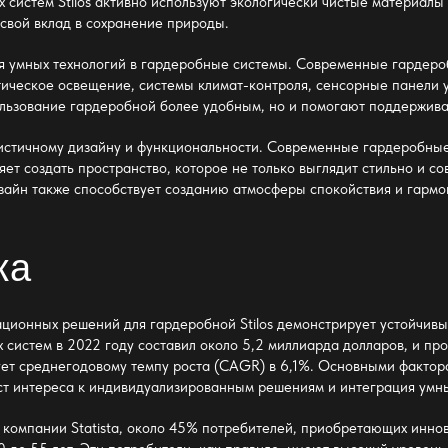
х систем Stilos активно используют экологически чистые материалы 
 свой вклад в сохранение природы.
я умных технологий в гардеробные системы. Современные гардеро
тическое освещение, системы климат-контроля, сенсорные панели 
пользование гардеробной более удобным, но и помогают поддержива
листичному дизайну и функциональности. Современные гардеробные
яет создать пространство, которое не только выглядит стильно и 
зайн также способствует созданию атмосферы спокойствия и гармон
ка
ционных решений для гардеробной Stilos
демонстрирует устойчивы
систем в 2022 году составил около 5,2 миллиарда долларов, и прог
вует среднегодовому темпу роста (CAGR) в 6,1%. Основными факто
ст интереса к индивидуализированным решениям и интеграция умны
я компании Statista, около 45% потребителей, приобретающих
иннов