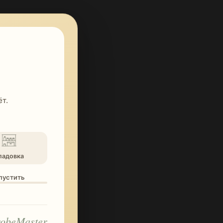
т.
ладовка
опустить
obeMaster