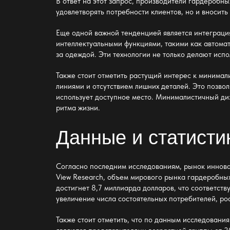
В ответ на этот запрос, производители гардеробны
удовлетворять потребности клиентов, но и вносить
Еще одной важной тенденцией является интеграци
интеллектуальными функциями, такими как автома
за одеждой. Эти технологии не только делают ис
Также стоит отметить растущий интерес к минима
линиями и отсутствием лишних деталей. Это позвол
использует доступное место. Минималистичный ди
ритма жизни.
Данные и статисти
Согласно последним исследованиям, рынок
иннова
View Research, объем мирового рынка гардеробных 
достигнет 8,7 миллиарда долларов, что соответст
увеличение числа состоятельных потребителей, ро
Также стоит отметить, что по данным исследовани