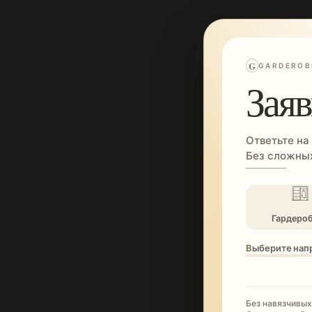
G
GARDEROB
Заяв
Ответьте на
Без сложных
Гардеро
Выберите нап
Без навязчивых