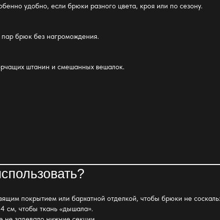
обенно удобно, если брюки разного цвета, кроя или по сезону.
2 пар брюк без нагромождения.
 торчащих штанин и смешанных вешалок.
использовать?
ьзящим покрытием или бархатной отделкой, чтобы брюки не соскаль
–4 см, чтобы ткань «дышала».
е не задевало нижние секции.