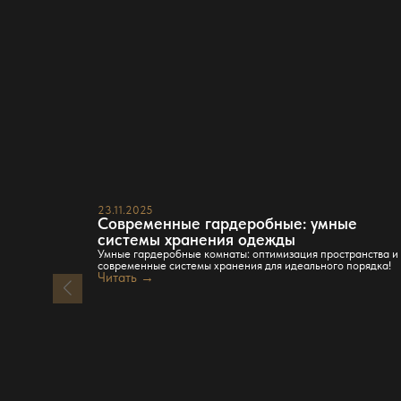
23.11.2025
Современные гардеробные: умные
системы хранения одежды
Умные гардеробные комнаты: оптимизация пространства и
современные системы хранения для идеального порядка!
Читать →