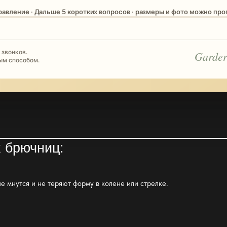
равление · Дальше 5 коротких вопросов · размеры и фото можно пр
 звонков.
Garder
ым способом.
 брючниц:
не мнутся и не теряют форму в колене или стрелке.