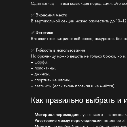
Один взгляд — и вся коллекция перед вами. Это ос
✅
Экономия места
В вертикальной секции можно разместить до 10–1
✅
Эстетика
Выглядит как витрина: всё ровно, аккуратно, без
✅
Гибкость в использовании
На брючницу можно вешать не только брюки, но и:
– шарфы,
– палантины,
– джинсы,
– спортивные штаны,
– леггинсы (если ткань плотная и не мнётся).
Как правильно выбрать и 
–
Материал перекладин
: лучше всего — с нескол
–
Расстояние между перекладинами
: не менее 3
–
Монтаж
: на удобной высоте — чтобы выдвижени