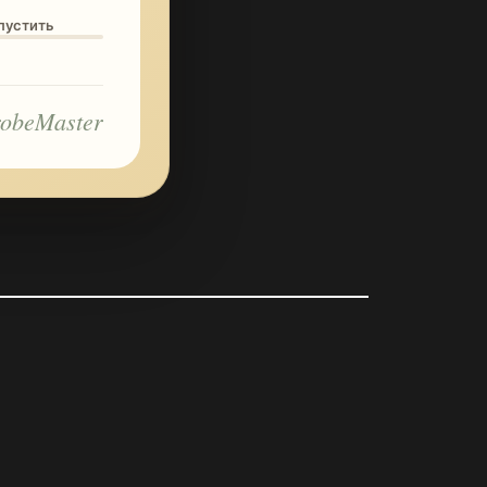
опустить
obeMaster