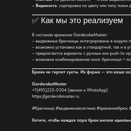
–
Видимость
: сортировка по цвету или типу ткани
✅ Как мы это реализуем
В
системах хранения
GarderobeMaster:
– выдвижные брючницы интегрированы в модули п
– возможна установка как в стандартной, так и в у
– предлагаются варианты с ручным или push-to-o
– возможна комбинированная зона: брючница + лот
Брюки не терпят суеты. Их форма
— это ваша ос
GarderobeMaster
+7(495)220-0304 (звонки и WhatsApp)
https://garderobmaster.ru
#брючница #выдвижнаясистема #хранениебрюк #
Хотите, чтобы каждая пара брюк висела идеаль