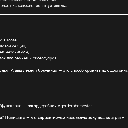
 делает использование интуитивным.
о высоте,
гловой секции,
pen механизмом,
ок для ремней и аксессуаров.
анка. А выдвижная брючница — это способ хранить
их с достоинс
функциональнаягардеробная #garderobemaster
но? Напишите — мы спроектируем идеальную зону под ваш ритм.