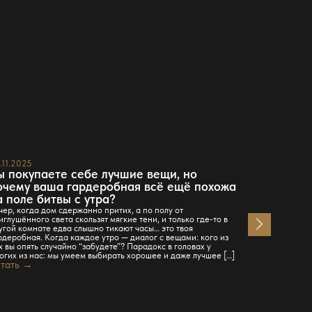
.11.2025
23.11.2025
ы покупаете себе лучшие вещи, но
Максимал
очему ваша гардеробная всё ещё похожа
эффектив
а поле битвы с утра?
Бережное хра
комната явля
чер, когда дом сдержанно притих, а по полу от
и аксессуары
иглушённого света скользят мягкие тени, и только где-то в
помогая нам 
угой комнате едва слышно тикают часы… это твоя
состоянии. В
рдеробная. Когда каждое утро — диалог с вещами: кого из
аспекты бере
х вы опять случайно “забудете”? Парадокс в головах у
поделимся по
огих из нас: мы умеем выбирать хорошее и даже лучшее […]
Организация 
тать →
Читать →