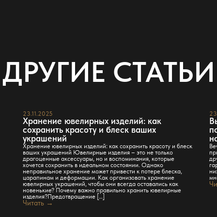
ДРУГИЕ СТАТЬИ
23.11.2025
23
Хранение ювелирных изделий: как
В
сохранить красоту и блеск ваших
п
украшений
н
Хранение ювелирных изделий: как сохранить красоту и блеск
Ве
ваших украшений Ювелирные изделия – это не только
пр
драгоценные аксессуары, но и воспоминания, которые
др
хочется сохранить в идеальном состоянии. Однако
га
неправильное хранение может привести к потере блеска,
ни
царапинам и деформации. Как организовать хранение
мн
ювелирных украшений, чтобы они всегда оставались как
Чи
новенькие? Почему важно правильно хранить ювелирные
изделия?Предотвращение […]
Читать →