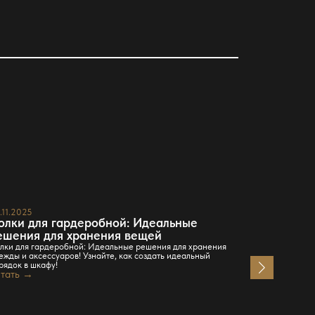
.11.2025
23.11.2025
олки для гардеробной: Идеальные
Система 
ешения для хранения вещей
решения 
лки для гардеробной: Идеальные решения для хранения
Система для 
ежды и аксессуаров! Узнайте, как создать идеальный
Модульные ре
рядок в шкафу!
Читать →
тать →