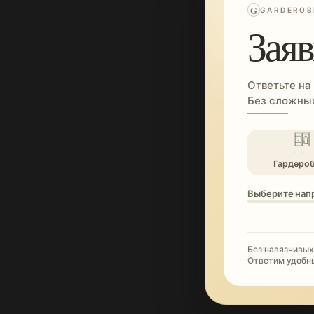
G
GARDEROB
Заяв
Ответьте на
Без сложных
Гардеро
Выберите нап
Без навязчивых
Ответим удобн