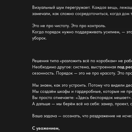
Визуальный шум
перегружает. Каждая вещь, лежаща
замечали, как сложно сосредоточиться, когда дом т
Это не про чистоту. Это про контроль.
Когда
порядок нужно поддерживать усилием
, — эт
уборок.
Решения типа «разложить всё по коробкам» не раб
Необходимо другое: система, выстроенная
под ре
сезонность.
Порядок —
это не про красоту. Это пр
Мы знаем, как это устроить. Потому что видели де
Мы создаём
шкафы и гардеробные
, которые не п
Вы просто отмечаете: «Здесь беспорядок мешает».
А дальше — мы берём всё на себя: замер, проект,
Ваша задача — осознать, что раздражение не исч
С уважением,