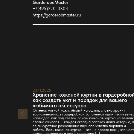
GarderobeMaster
+7(495)220-0304
https://garderobmaster.ru
23.11.2025
Хранение кожаной куртки в гардеробной
как создать уют и порядок для вашего
любимого аксессуара
Оттенок мягкой кожи, тёплый на ощупь, словно хранит
воспоминания…в гардеробной Вспоминая один тихий вечер
наблюдал, как под светом лампы кожаная куртка на вешал
словно оживает — каждая складка рассказывала историю, 
ее аккуратное размещение внушало чувство порядка и
заботы. Ведь кожаная куртка — это не просто вещь, это част
стиля, настроения и даже характера […]