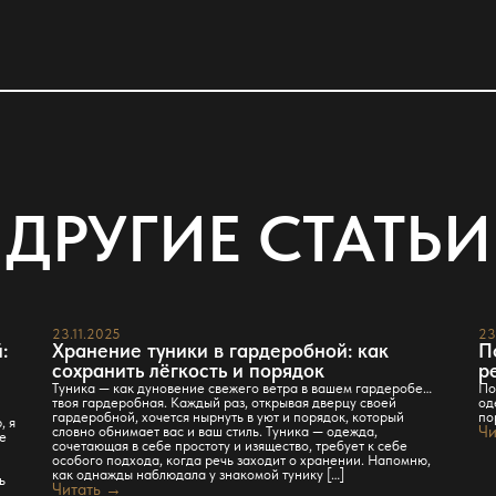
ДРУГИЕ СТАТЬИ
23.11.2025
23
:
Хранение туники в гардеробной: как
П
сохранить лёгкость и порядок
р
Туника — как дуновение свежего ветра в вашем гардеробе…
По
твоя гардеробная. Каждый раз, открывая дверцу своей
од
гардеробной, хочется нырнуть в уют и порядок, который
по
, я
словно обнимает вас и ваш стиль. Туника — одежда,
Чи
ке
сочетающая в себе простоту и изящество, требует к себе
а
особого подхода, когда речь заходит о хранении. Напомню,
как однажды наблюдала у знакомой тунику […]
ь
Читать →