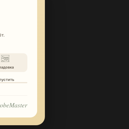
т.
ладовка
опустить
obeMaster