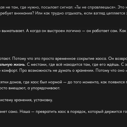
я не там, где нужно, посылает сигнал: «Ты не справляешься». Это
ребует внимания? Или как трудно отдыхать, если взгляд цепляется з
о выматывает. А когда он выстроен логично — он работает сам. Как
отают. Потому что это просто временное сокрытие хаоса. Он возвр
альную жизнь
. С местами, где всё находится там, где его ждёшь. С
о комфорт. Про возможность не думать о
хранении
. Потому что оно 
сятки домов, где хаос был
нормой —
до того момента, как появился 
росто вмещают, а упорядочивают.
 систему
хранения
, установку.
езнет само. Наша — превратить
хаос в порядок
, который держится г