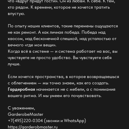
что «вдруг придут гости». Он из любви. К себе. К тем,
кто рядом. К времени, которое не хочется тратить
впустую.
По опыту наших клиентов, такие перемены ощущаются
не как ремонт. А как личная победа. Победа над
хаосом, над бесконечной спешкой, над усталостью от
вечного «где мои вещи».
Когда всё в системе
—
и система работает на вас, вы
чувствуете не просто удобство. Вы чувствуете себя
лучше.
Если
хочется пространства
, в которое возвращаешься
с облегчением — мы точно знаем, как его создать.
Гардеробная
начинается не с мебели, а с понимания
вашего ритма. И мы умеем его почувствовать.
С уважением,
GarderobeMaster
+7(495)220-0304 (звонки и WhatsApp)
https://garderobmaster.ru