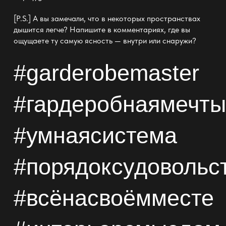
[P.S.] А вы замечали, что в некоторых пространствах
дышится легче? Напишите в комментариях, где вы
ощущаете ту самую ясность — внутри или снаружи?
#garderobemaster
#
гардеробная
мечты
#умнаясистема
#порядоксудовольс
#всёнасвоёмместе