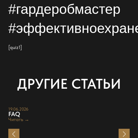
#гардеробмастер
#эффективноехран
[quiz1]
ДРУГИЕ СТАТЬИ
19.06.2026
FAQ
Читать →