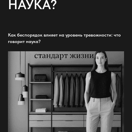
НАУКА?
Как беспорядок влияет на
уровень тревожности
: что
говорит наука?