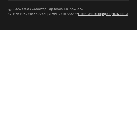
© 2026 ООО «Мастер Гардеробных Комнат»
ОГРН: 1087746832964 | ИНН: 7710723279
Политика конфиденциальности