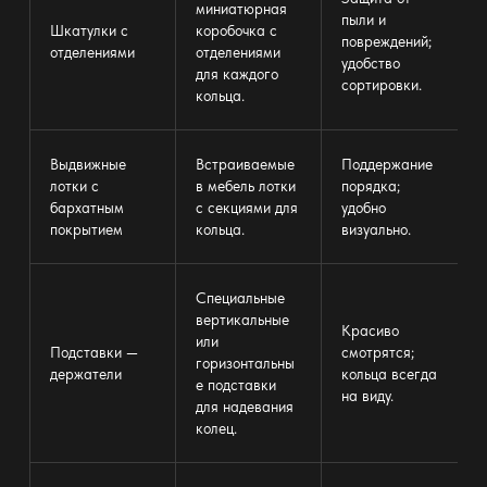
миниатюрная
пыли и
Шкатулки с
коробочка с
повреждений;
отделениями
отделениями
удобство
для каждого
сортировки.
кольца.
Выдвижные
Встраиваемые
Поддержание
лотки с
в
мебель
лотки
порядка;
бархатным
с секциями для
удобно
покрытием
кольца.
визуально.
Специальные
вертикальные
Красиво
или
Подставки —
смотрятся;
горизонтальны
держатели
кольца всегда
е подставки
на виду.
для надевания
колец.