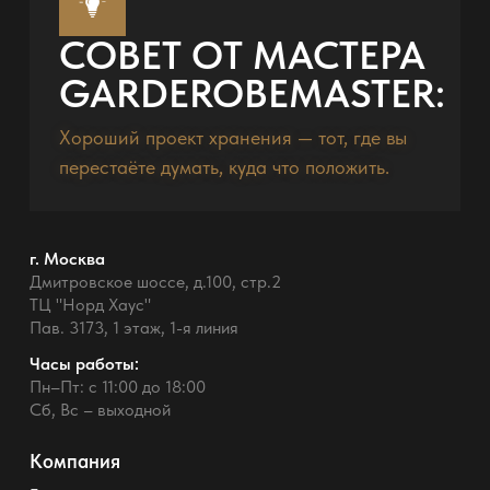
СОВЕТ ОТ МАСТЕРА
GARDEROBEMASTER:
Хороший проект хранения — тот, где вы
перестаёте думать, куда что положить.
г. Москва
Дмитровское шоссе, д.100, стр.2
ТЦ "Норд Хаус"
Пав. 3173, 1 этаж, 1-я линия
Часы работы:
Пн–Пт: с 11:00 до 18:00
Сб, Вс – выходной
Компания