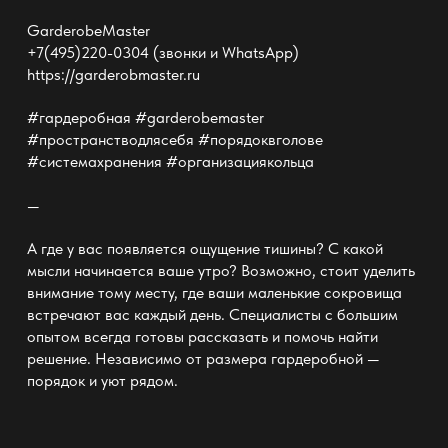
GarderobeMaster
+7(495)220-0304 (звонки и WhatsApp)
https://garderobmaster.ru
#гардеробная #garderobemaster
#пространстводлясебя #порядоквголове
#системахранения #организациякольца
—
А где у вас появляется ощущение тишины? С какой
мысли начинается ваше утро? Возможно, стоит уделить
внимание тому месту, где ваши маленькие сокровища
встречают вас каждый день. Специалисты с большим
опытом всегда готовы рассказать и помочь найти
решение. Независимо от
размера гардеробной —
порядок
и уют рядом.