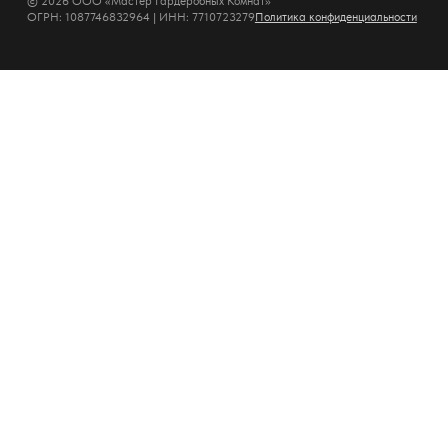
© 2026 ООО «Мастер Гардеробных Комнат»
ОГРН: 1087746832964 | ИНН: 7710723279
Политика конфиденциальности