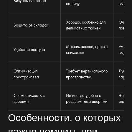
Визуальный обзор
на виду
вытяну
Хорошо, особенно для
Очень 
Защита от складок
деликатных тканей
повреж
Максимальное, просто
Умерен
Удобство доступа
снимаешь
выдвин
Оптимизация
Требует вертикального
Лучше 
пространства
пространства
гардер
Совместимость с
Не всегда удобно с
Часто 
дверьми
раздвижными дверями
идеаль
Особенности, о которых
важно помнить при