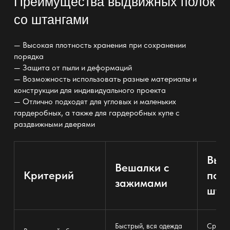
Преимущества выдвижных полок
со штангами
— Высокая плотность
хранения
при сохранении
порядка
— Защита от пыли и деформаций
— Возможность использовать разные материалы и
конструкции для
индивидуального
проекта
— Отлично
подходят для угловых и маленьких
гардеробных
, а также для гардеробных купе с
раздвижными дверями
Выд
Вешалки с
Критерий
полк
зажимами
шта
Быстрый, вся одежда
Средни